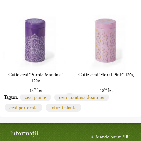
Cutie ceai "Purple Mandala"
Cutie ceai "Floral Pink" 120g
120g
18
lei
18
lei
00
00
Taguri:
ceai plante
ceai mantaua doamnei
ceai portocale
infuzii plante
Informații
© Mandelbaum SRL