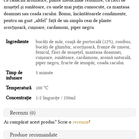
cu rădăcini aromatice, plante medicinale renumite, ca flori de
mușețel și sunătoare, cu unele mai puțin cunoscute, ca mantaua
doamnei sau coada racului. Bonus, încântătoarele condimente,
pentru un gust „altfel” față de un simplu ceai de plante:
scorțișoară, cuișoare, cardamom, piper negru.
Ingrediente
bucăți de măr, coajă de portocală (12%), rooibos,
bucăți de ghimbir, scorțișoară, frunze de zmeur,
fenicul, flori de mușețel, mantaua doamnei,
cuișoare, sunătoare, cardamom, aromă naturală,
piper negru, fructe de ienupăr, coada racului.
Timp de
5 minute
infuzare
Temperatură
100 °C
Concentrație
1-2 lingurițe / 250ml
Recenzii (0)
Ai cumpărat acest produs? Scrie o
recenzie
!
Produse recomandate