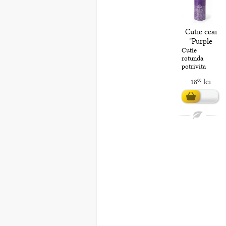
Cutie ceai
"Purple
Mandala"
Cutie
rotunda
120g
potrivita
pentru
18
lei
00
depozitarea
bunataturilor
din
bucatarie,
Adaugă în
cum ar fi
coș
ceaiul,
condimente..