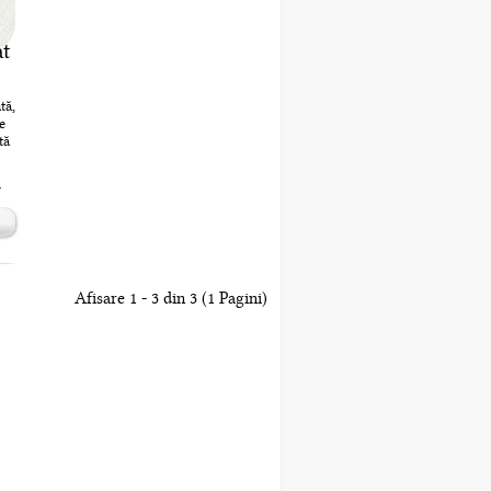
at
e
ă
tă,
e
tă
i
e o
din
u
în
Afisare 1 - 3 din 3 (1 Pagini)