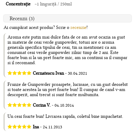
Concentrație
~1 linguriță / 250ml
Recenzii (3)
Ai cumpărat acest produs? Scrie o
recenzie
!
Aroma este putin mai dulce fata de ce am avut ocazia sa gust
in materie de ceai verde gunpowder, totusi are o aroma
generala specifica tipului de ceai, tin sa mentionez ca am
consumat ceai verde gunpowder zilnic timp de 2 ani. Este
foarte bun si la un pret foarte mic, am sa continui sa il cumpar
si il recomand.
Cernatescu Ivan
- 30.04.2021
Frunze de Gunpowder proaspete, lucioase, cu un gust deosebit
si toate acestea la un pret foarte bun! Il cumpar de cand v-am
descoperit, anul trecut si sunt foarte multumita.
Corina V.
- 04.10.2014
Un ceai foarte bun! Livrarea rapida, coletul bine impachetat.
Ina
- 24.11.2013