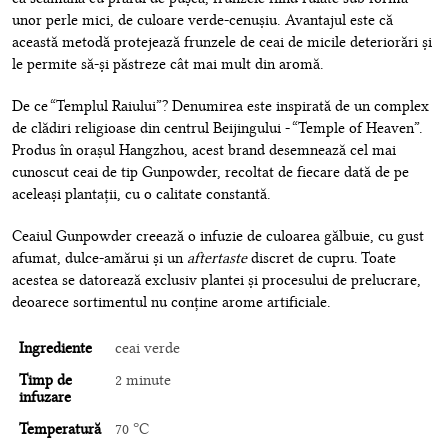
unor perle mici, de culoare verde-cenuşiu. Avantajul este că
această metodă protejează frunzele de ceai de micile deteriorări și
le permite să-și păstreze cât mai mult din aromă.
De ce “Templul Raiului”? Denumirea este inspirată de un complex
de clădiri religioase din centrul Beijingului - “Temple of Heaven”.
Produs în orașul Hangzhou, acest brand desemnează cel mai
cunoscut ceai de tip Gunpowder, recoltat de fiecare dată de pe
aceleași plantații, cu o calitate constantă.
Ceaiul Gunpowder creează o infuzie de culoarea gălbuie, cu gust
afumat, dulce-amărui și un
aftertaste
discret de cupru. Toate
acestea se datorează exclusiv plantei și procesului de prelucrare,
deoarece sortimentul nu conține arome artificiale.
Ingrediente
ceai verde
Timp de
2 minute
infuzare
Temperatură
70 °C