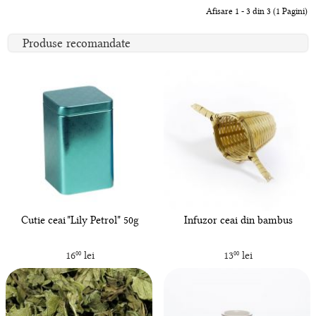
Afisare 1 - 3 din 3 (1 Pagini)
Produse recomandate
Cutie ceai "Lily Petrol" 50g
Infuzor ceai din bambus
16
lei
13
lei
00
00