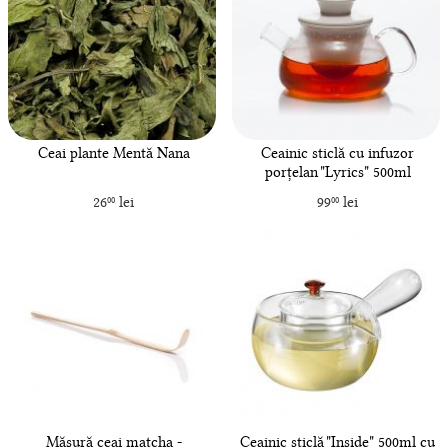
Ceai plante Mentă Nana
Ceainic sticlă cu infuzor
porțelan "Lyrics" 500ml
26
lei
99
lei
00
00
Măsură ceai matcha -
Ceainic sticlă "Inside" 500ml cu