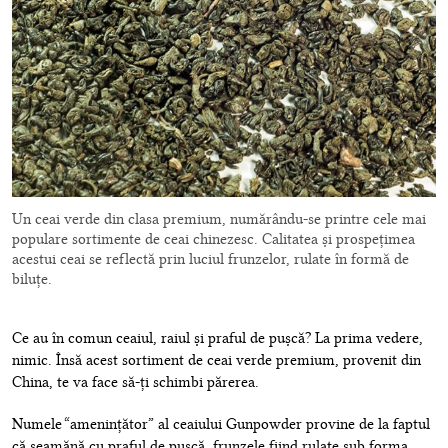
Un ceai verde din clasa premium, numărându-se printre cele mai
populare sortimente de ceai chinezesc. Calitatea și prospețimea
acestui ceai se reflectă prin luciul frunzelor, rulate în formă de
biluțe.
Ce au în comun ceaiul, raiul și praful de pușcă? La prima vedere,
nimic. Însă acest sortiment de ceai verde premium, provenit din
China, te va face să-ți schimbi părerea.
Numele “amenințător” al ceaiului Gunpowder provine de la faptul
că seamănă cu praful de pușcă, frunzele fiind rulate sub forma