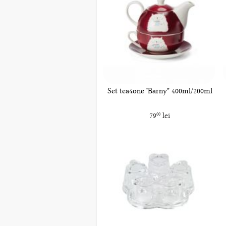
Set tea4one "Barny" 400ml/200ml
79
lei
00