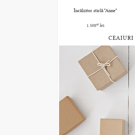
Încălzitor sticlă "Anne"
1.508
lei
40
CEAIURI