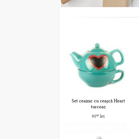
Set ceainic cu ceașcă Heart
turcoaz
95
lei
00