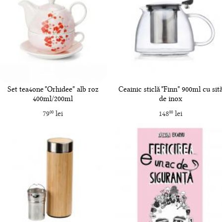
Set tea4one "Orhidee" alb roz
Ceainic sticlă "Finn" 900ml cu sit
400ml/200ml
de inox
79
lei
148
lei
00
00