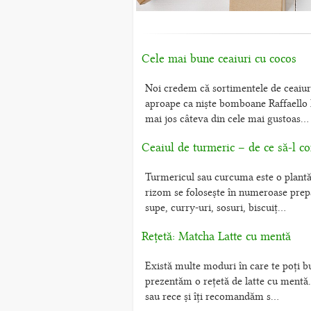
Cele mai bune ceaiuri cu cocos
Noi credem că sortimentele de ceaiuri
aproape ca niște bomboane Raffaello l
mai jos câteva din cele mai gustoas...
Ceaiul de turmeric – de ce să-l c
Turmericul sau curcuma este o plantă 
rizom se folosește în numeroase prepar
supe, curry-uri, sosuri, biscuiț...
Rețetă: Matcha Latte cu mentă
Există multe moduri în care te poți bu
prezentăm o rețetă de latte cu mentă.
sau rece și îți recomandăm s...