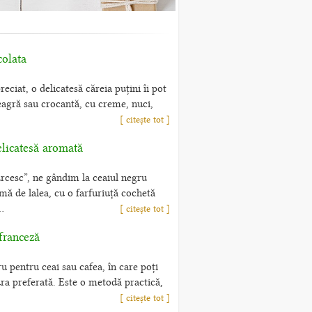
colata
eciat, o delicatesă căreia puțini îi pot
neagră sau crocantă, cu creme, nuci,
[ citește tot ]
elicatesă aromată
rcesc”, ne gândim la ceaiul negru
mă de lalea, cu o farfuriuță cochetă
..
[ citește tot ]
franceză
ru pentru ceai sau cafea, în care poți
ura preferată. Este o metodă practică,
[ citește tot ]