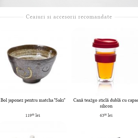
Ceaiuri si accesorii recomandate
Bol japonez pentru matcha "Saki"
Cană tea2go sticlă dublă cu capa
silicon
119
lei
63
lei
00
00