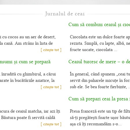
Jurnalul de ceai
Cum să combini ceaiul și cio
 cu cocos au un aer de desert,
Ciocolata este un dulce foarte apr
a cană. Am strâns în lista de
rezista. Simplă, cu lapte, albă, 
fructe uscate, ciocolata ...
[ citește tot ]
onsumi și cum se prepară
Ceaiul turcesc de mere – o d
înrudită cu ghimbirul, a cărui
În general, când spunem „ceai tu
ate în bucătăriile asiatice, la
servit din paharele micuțe în for
sub ele. Se bea foarte fierbinte, .
[ citește tot ]
Cum să prepari ceai la presa 
cura de ceaiul matcha, iar azi îți
Presa franceză este un tip de filt
 Băutura poate fi servită caldă
să-ți pregătești foarte ușor băut
așa că îți recomandăm s-o...
[ citește tot ]