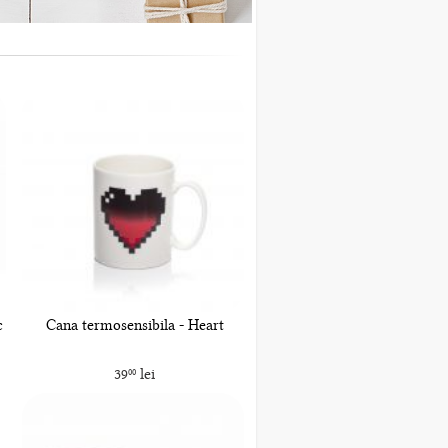
c
Cana termosensibila - Heart
39
lei
00