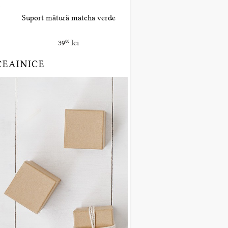
Suport mătură matcha verde
39
lei
00
CEAINICE