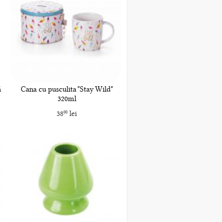
ă
Cana cu pusculita "Stay Wild"
320ml
38
lei
00