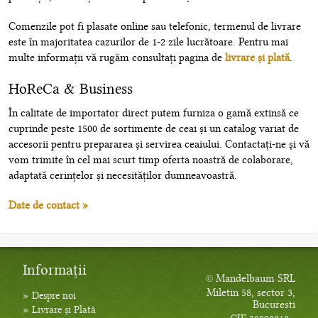
Comenzile pot fi plasate online sau telefonic, termenul de livrare
este în majoritatea cazurilor de 1-2 zile lucrătoare. Pentru mai
multe informații vă rugăm consultați pagina de
livrare și plată
.
HoReCa & Business
În calitate de importator direct putem furniza o gamă extinsă ce
cuprinde peste 1500 de sortimente de ceai și un catalog variat de
accesorii pentru prepararea și servirea ceaiului. Contactați-ne și vă
vom trimite în cel mai scurt timp oferta noastră de colaborare,
adaptată cerințelor și necesităților dumneavoastră.
Date de contact »
Informații
© Mandelbaum SRL
Miletin 58, sector 3,
»
Despre noi
Bucuresti
»
Livrare și Plată