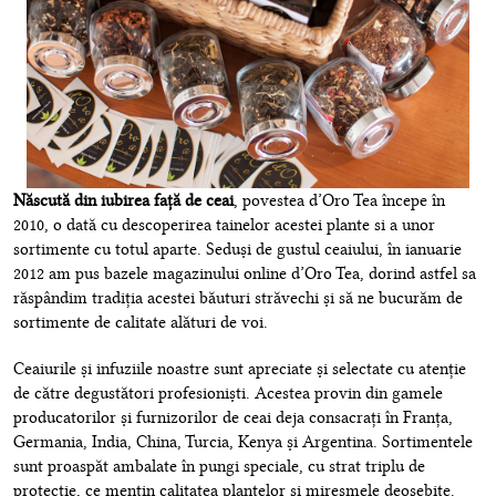
Născută din iubirea față de ceai
, povestea d’Oro Tea începe în
2010, o dată cu descoperirea tainelor acestei plante si a unor
sortimente cu totul aparte. Seduși de gustul ceaiului, în ianuarie
2012 am pus bazele magazinului online d’Oro Tea, dorind astfel sa
răspândim tradiția acestei băuturi străvechi și să ne bucurăm de
sortimente de calitate alături de voi.
Ceaiurile și infuziile noastre sunt apreciate și selectate cu atenție
de către degustători profesioniști. Acestea provin din gamele
producatorilor și furnizorilor de ceai deja consacrați în Franța,
Germania, India, China, Turcia, Kenya și Argentina. Sortimentele
sunt proaspăt ambalate în pungi speciale, cu strat triplu de
protecție, ce mențin calitatea plantelor și miresmele deosebite.