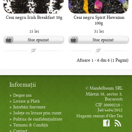
Ceai negru Irish Breakfast 50g
Ceai negru Spirit Hawaiian
100g
15 lei
31 lei
Stoc epuizat
Stoc epuizat
Afisare 1 - 6 din 6 (1 Pagini)
Informații
© Mandelbaum SRL
Miletin 58, sector 3,
»
Despre noi
Bucuresti
»
Livrare și Plată
CIF 30090218 -
»
Întrebări frecvente
J40/4494/2012
»
Județe cu livrare prin curier
Magazin ceaiuri d'Oro Tea
»
Politica de confidențialitate
»
Termeni & Condiții
»
Contact