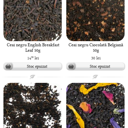
Ceai negru English Breakfast
Ceai negru Ciocolată Belgiană
Leaf 50g
50g
14
lei
30 lei
50
Stoc epuizat
Stoc epuizat