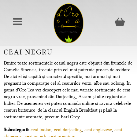
CEAI NEGRU
Dintre toate sortimentele ceaiul negru este obținut din frunzele de
Camelia Sinensis, trecute prin cel mai puternic proces de oxidare.
De aici el își capătă și caracterul specific, mai aromat și mai
pregnant în comparație cel al ceaiurilor verzi, albe sau oolong. În
gama d'Oro Tea vei descoperi cele mai variate sortimente de ceai
negru vrac, provenind din Darjeeling, Assam și alte regiuni ale
Indiei. De asemenea vei putea comanda online și savura celebrele
ceaiuri britanice: de la clasicul English Breakfast și până la
sortimente aromate, precum Earl Grey.
Subcategorii:
ceai indian
,
ceai darjeeling
,
ceai englezesc
,
ceai
chinezesc
,
ceai pu erh
,
ceai premium
.