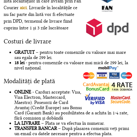
lista localităților în care livrăm prin Fan
Courier
aici
. Livrarile în localitățile ce
nu fac parte din listă vor fi efectuate
prin DPD, termenul de livrare fiind
cuprins între 1 și 3 zile lucrătoare
Costuri de livrare
GRATUIT
– pentru toate comenzile cu valoare mai mare
sau egala de 299 lei.
18 lei
- pentru comenzile cu valoare mai mică de 299 lei, la
nivel național.
Modalități de plată
ONLINE
- Carduri acceptate: Visa,
Visa Electron, Mastercard,
Maestro). Posesorii de Card
Avantaj (Credit Europe) sau Bonus
Card (Garanti Bank) au posibilitatea de a achita în 1-4 rate,
fără comision și dobândă
LA LIVRARE
– Plata se va efectua în numerar.
TRANSFER BANCAR
– După plasarea comenzii veți primi
un email cu datele necesare pentru a efectua plata.