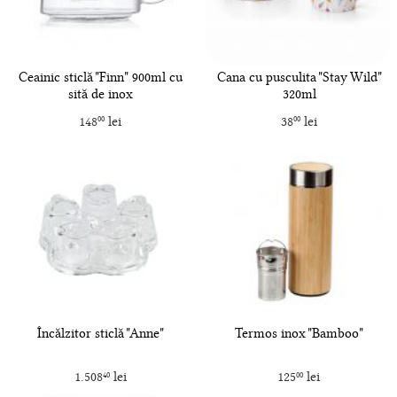
Ceainic sticlă "Finn" 900ml cu
Cana cu pusculita "Stay Wild"
sită de inox
320ml
148
lei
38
lei
00
00
Încălzitor sticlă "Anne"
Termos inox "Bamboo"
1.508
lei
125
lei
40
00