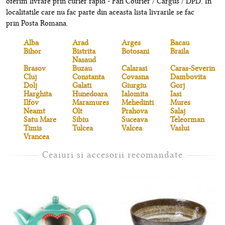
oferim livrare prin curier rapid - Fan Courier / Cargus / DPD. In
localitatile care nu fac parte din aceasta lista livrarile se fac
prin Posta Romana.
Alba
Arad
Arges
Bacau
Bihor
Bistrita
Botosani
Braila
Nasaud
Brasov
Buzau
Calarasi
Caras-Severin
Cluj
Constanta
Covasna
Dambovita
Dolj
Galati
Giurgiu
Gorj
Harghita
Hunedoara
Ialomita
Iasi
Ilfov
Maramures
Mehedinti
Mures
Neamt
Olt
Prahova
Salaj
Satu Mare
Sibiu
Suceava
Teleorman
Timis
Tulcea
Valcea
Vaslui
Vrancea
Ceaiuri si accesorii recomandate