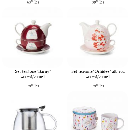
63
lei
39
lei
00
00
Set tea4one "Barny"
Set tea4one "Orhidee" alb roz
400ml/200ml
400ml/200ml
79
lei
79
lei
00
00