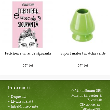
Fericirea e un ac de siguranta
Suport mătură matcha verde
35
lei
39
lei
00
00
Informații
© Mandelbaum SRL
Miletin 58, sector 3,
»
Despre noi
Bucuresti
»
Livrare și Plată
CIF 30090218 -
»
Întrebări frecvente
J40/4494/2012