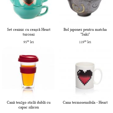
Set ceainic cu ceașcă Heart
Bol japonez pentru matcha
turcoaz
"Saki"
95
lei
119
lei
00
00
Cană tea2go sticlă dublă cu
Cana termosensibila - Heart
capac silicon