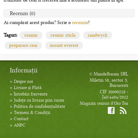
frunzelor de ceai si trecerea lina a aromelor din planta in apa.
Recenzii (0)
Ai cumpărat acest produs? Scrie o
recenzie
!
Taguri:
ceainic
ceainic sticla
randwyck
preparare ceai
mount everest
Informații
© Mandelbaum SRL
Miletin 58, sector 3,
»
Despre noi
Bucuresti
»
Livrare și Plată
CIF 30090218 -
»
Întrebări frecvente
J40/4494/2012
»
Județe cu livrare prin curier
Magazin ceaiuri d'Oro Tea
»
Politica de confidențialitate
»
Termeni & Condiții
»
Contact
»
ANPC