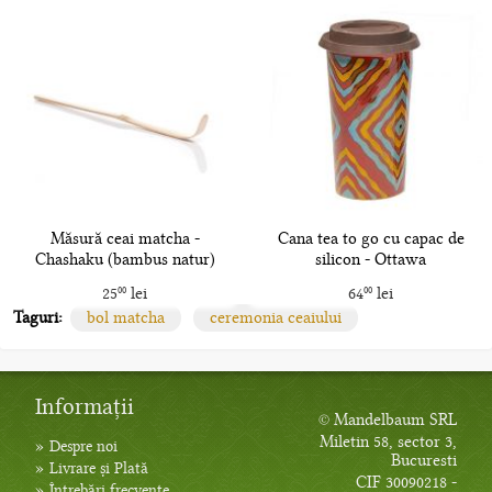
Măsură ceai matcha -
Cana tea to go cu capac de
Chashaku (bambus natur)
silicon - Ottawa
25
lei
64
lei
00
00
Taguri:
bol matcha
ceremonia ceaiului
Informații
© Mandelbaum SRL
Miletin 58, sector 3,
»
Despre noi
Bucuresti
»
Livrare și Plată
CIF 30090218 -
»
Întrebări frecvente