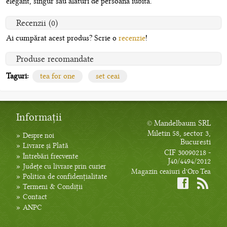
elegant, singur sau alaturi de persoana iubita.
Recenzii (0)
Ai cumpărat acest produs? Scrie o
recenzie
!
Produse recomandate
Taguri:
tea for one
set ceai
Informații
© Mandelbaum SRL
Miletin 58, sector 3,
»
Despre noi
Bucuresti
»
Livrare și Plată
CIF 30090218 -
»
Întrebări frecvente
J40/4494/2012
»
Județe cu livrare prin curier
Magazin ceaiuri d'Oro Tea
»
Politica de confidențialitate
»
Termeni & Condiții
»
Contact
»
ANPC