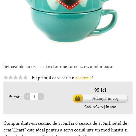
Set ceainic cu ceasca, tea for one turcoaz cu o inimioara.
- Fii primul care scrie o
recenzie
!
95 lei
Bucati:
Adaugă în coș
Cod: AC789 | În stoc
Compus dintr-un ceainic de 550ml si o ceasca de 250ml, setul de
ceai "Heart" este ideal pentru a servi ceaiul intr-un mod linistit si