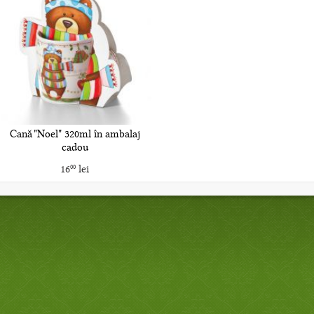
Cană "Noel" 320ml în ambalaj
cadou
16
lei
00