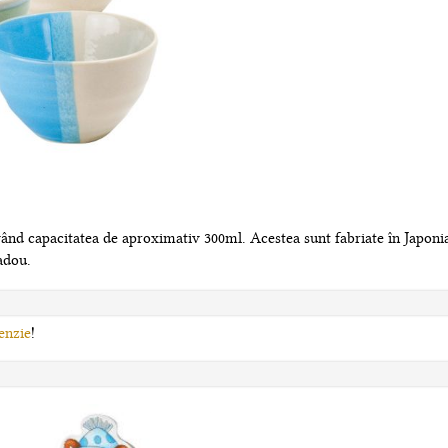
vând capacitatea de aproximativ 300ml. Acestea sunt fabriate în Japonia
adou.
enzie
!