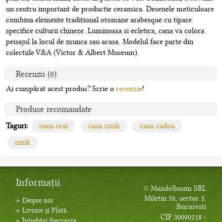
un centru important de productie ceramica. Desenele meticuloare
combina elemente traditional otomane arabesque cu tipare
specifice culturii chineze. Luminoasa si ecletica, cana va colora
peisajul la locul de munca sau acasa. Modelul face parte din
colectiile V&A (Victor & Albert Museum).
Recenzii (0)
Ai cumpărat acest produs? Scrie o
recenzie
!
Produse recomandate
Taguri:
cana ceai
cana iznik
cana cadou
iznik
Informații
© Mandelbaum SRL
Miletin 58, sector 3,
»
Despre noi
Bucuresti
»
Livrare și Plată
CIF 30090218 -
»
Întrebări frecvente