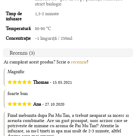
strict biologic.
Timp de
1,5-2 minute
infuzare
Temperatură
80-90 °C
Concentrație
~1 linguriță / 250ml
Recenzii (3)
Ai cumpărat acest produs? Scrie o
recenzie
!
Magnific
Thomas
- 15.05.2021
foarte bun
Ana
- 27.10.2020
Fiind inebunita dupa Pai Mu Tan, a trebuit neaparat sa incerc si
aceasta combinatie. Are un gust proaspat, usor acrisor care se
potriveste de minune cu aroma de Pai Mu Tan!! Atentie la
infuzare, sa nu-l tineti in apa mai mult de 2-3 minute, altfel