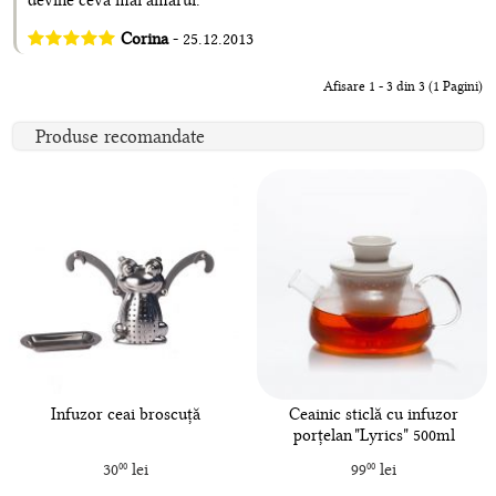
devine ceva mai amarui.
Corina
- 25.12.2013
Afisare 1 - 3 din 3 (1 Pagini)
Produse recomandate
Infuzor ceai broscuță
Ceainic sticlă cu infuzor
porțelan "Lyrics" 500ml
30
lei
99
lei
00
00