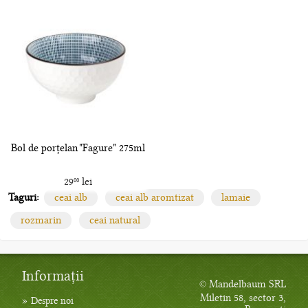
Bol de porțelan "Fagure" 275ml
29
lei
00
Taguri:
ceai alb
ceai alb aromtizat
lamaie
rozmarin
ceai natural
Informații
© Mandelbaum SRL
Miletin 58, sector 3,
»
Despre noi