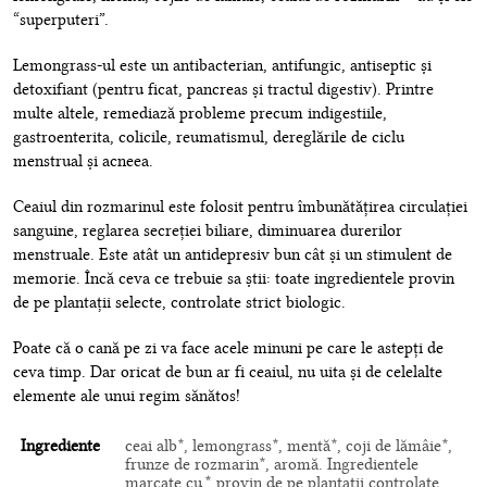
“superputeri”.
Lemongrass-ul este un antibacterian, antifungic, antiseptic și
detoxifiant (pentru ficat, pancreas și tractul digestiv). Printre
multe altele, remediază probleme precum indigestiile,
gastroenterita, colicile, reumatismul, dereglările de ciclu
menstrual și acneea.
Ceaiul din rozmarinul este folosit pentru îmbunătățirea circulației
sanguine, reglarea secreției biliare, diminuarea durerilor
menstruale. Este atât un antidepresiv bun cât și un stimulent de
memorie. Încă ceva ce trebuie sa știi: toate ingredientele provin
de pe plantații selecte, controlate strict biologic.
Poate că o cană pe zi va face acele minuni pe care le astepți de
ceva timp. Dar oricat de bun ar fi ceaiul, nu uita și de celelalte
elemente ale unui regim sănătos!
Ingrediente
ceai alb*, lemongrass*, mentă*, coji de lămâie*,
frunze de rozmarin*, aromă. Ingredientele
marcate cu * provin de pe plantații controlate