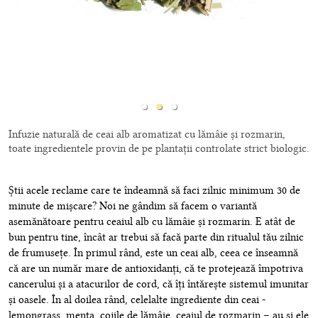
Infuzie naturală de ceai alb aromatizat cu lămâie și rozmarin,
toate ingredientele provin de pe plantații controlate strict biologic.
Știi acele reclame care te îndeamnă să faci zilnic minimum 30 de
minute de mișcare? Noi ne gândim să facem o variantă
asemănătoare pentru ceaiul alb cu lămâie și rozmarin. E atât de
bun pentru tine, încât ar trebui să facă parte din ritualul tău zilnic
de frumusețe. În primul rând, este un ceai alb, ceea ce înseamnă
că are un număr mare de antioxidanți, că te protejează împotriva
cancerului și a atacurilor de cord, că îți întărește sistemul imunitar
și oasele. În al doilea rând, celelalte ingrediente din ceai -
lemongrass, menta, cojile de lămâie, ceaiul de rozmarin – au și ele