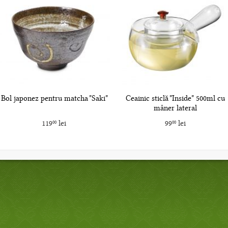
Bol japonez pentru matcha "Saki"
Ceainic sticlă "Inside" 500ml cu
mâner lateral
119
lei
99
lei
00
00