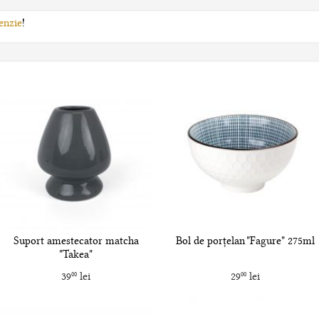
enzie
!
Suport amestecator matcha
Bol de porțelan "Fagure" 275ml
"Takea"
39
lei
29
lei
00
00