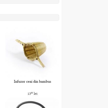
Infuzor ceai din bambus
13
lei
00