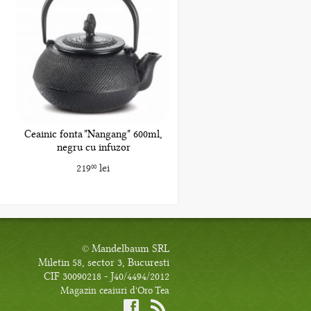
Ceainic fonta "Nangang" 600ml,
negru cu infuzor
219
lei
00
© Mandelbaum SRL
Miletin 58, sector 3, Bucuresti
CIF 30090218 - J40/4494/2012
Magazin ceaiuri d'Oro Tea