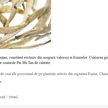
ujian, constând exclusiv din mugurii valoroși ai frunzelor. Culoarea ga
e ceaiurile Pai Mu Tan de calitate.
de ceai alb provenind de pe plantații selecte din regiunea Fujian, Chin
e
riță / 250ml