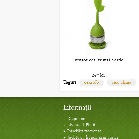
Infuzor ceai frunză verde
24
lei
00
Taguri:
ceai alb
ceai china
Informații
»
Despre noi
»
Livrare și Plată
»
Întrebări frecvente
»
Județe cu livrare prin curier