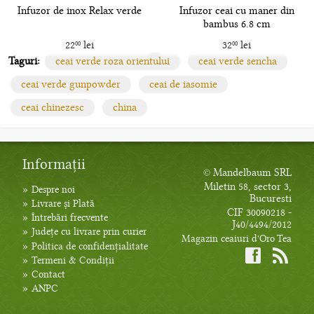
Infuzor de inox Relax verde
Infuzor ceai cu maner din
bambus 6.8 cm
22
lei
32
lei
00
00
Taguri:
ceai verde roza orientului
ceai verde sencha
ceai verde gunpowder
ceai de iasomie
ceai chinezesc
china
Informații
© Mandelbaum SRL
Miletin 58, sector 3,
»
Despre noi
Bucuresti
»
Livrare și Plată
CIF 30090218 -
»
Întrebări frecvente
J40/4494/2012
»
Județe cu livrare prin curier
Magazin ceaiuri d'Oro Tea
»
Politica de confidențialitate
»
Termeni & Condiții
»
Contact
»
ANPC