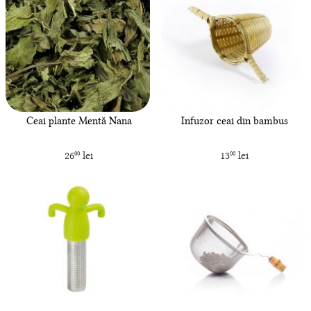
Ceai plante Mentă Nana
Infuzor ceai din bambus
26
lei
13
lei
00
00