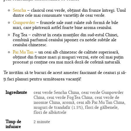
Sencha
– clasicul ceai verde, obținut din frunze întregi. Unul
dintre cele mai consumate varietăți de ceai verde.
Gunpowder
– frunzele sale sunt rulate sub formă de bile
mici, care păstrează astfel foarte bine aroma ceaiului.
Fog Tea – cultivat în ceața munților din sud-estul Chinei,
combină parfumul ceaiului japonez cu notele subtile ale
ceaiului chinezesc.
Pai Mu Tan
– un ceai alb chinezesc de calitate superioară,
obținut din frunze mari și muguri verzui, este cel mai puțin
procesat și conține cea mai mică doză de cofeină naturală.
Te invităm să te bucuri de acest amestec fascinant de ceaiuri și să-
ți faci planuri pentru următoarea vacanță!
Ingrediente
ceai verde Sencha China, ceai verde Gunpowder
China, ceai verde FogTea China, ceai verde de
iasomie China, aromă, ceai alb Pai Mu Tan China,
muguri de trandafir (1.5%), flori de gălbenele,
flori de albăstrele
Timp de
2 minute
infuzare