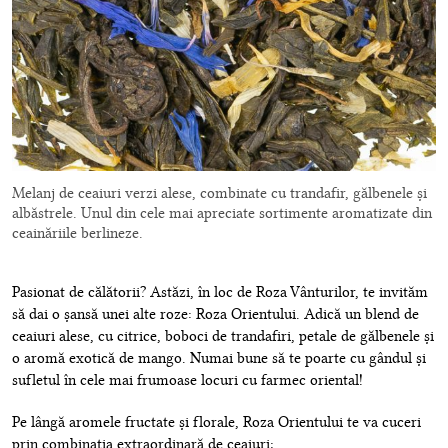
Melanj de ceaiuri verzi alese, combinate cu trandafir, gălbenele și
albăstrele. Unul din cele mai apreciate sortimente aromatizate din
ceainăriile berlineze.
Pasionat de călătorii? Astăzi, în loc de Roza Vânturilor, te invităm
să dai o șansă unei alte roze: Roza Orientului. Adică un blend de
ceaiuri alese, cu citrice, boboci de trandafiri, petale de gălbenele și
o aromă exotică de mango. Numai bune să te poarte cu gândul și
sufletul în cele mai frumoase locuri cu farmec oriental!
Pe lângă aromele fructate și florale, Roza Orientului te va cuceri
prin combinația extraordinară de ceaiuri: