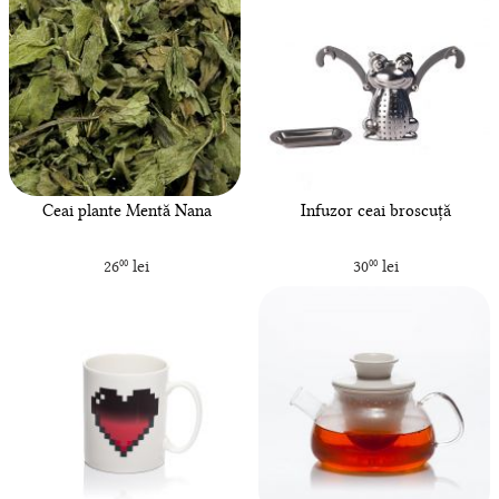
Ceai plante Mentă Nana
Infuzor ceai broscuță
26
lei
30
lei
00
00