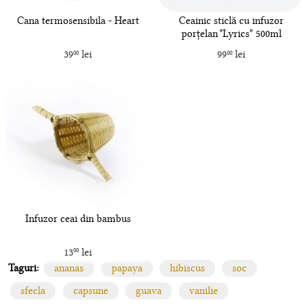
Cana termosensibila - Heart
Ceainic sticlă cu infuzor
porțelan "Lyrics" 500ml
39
lei
99
lei
00
00
Infuzor ceai din bambus
13
lei
00
Taguri:
ananas
papaya
hibiscus
soc
sfecla
capsune
guava
vanilie