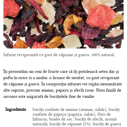
Infuzie revigorantă cu gust de căpșune și guava. 100% natural.
Îți prezentăm un ceai de fructe care să îți potolească setea dar și
pofta în orice zi a anului: o licoare de neuitat, cu gust revigorant
de căpșune și guava. În compoziția infuziei vei regăsi nenumărate
alte suprize, precum ananas, papaya și sfeclă rosie. Nota finală de
savoare este asigurată de bucățelele fine de vanilie.
Ingrediente
bucăți confiate de ananas (ananas, zahăr), bucăți
confiate de papaya (papaya, zahăr), flori de
hibiscus, boabe de soc, bucăți de sfeclă, aromă
naturală, bucăți de căpșune (2%), bucăți de guava