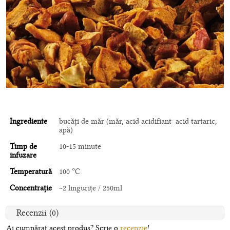
Ingrediente
bucăți de măr (măr, acid acidifiant: acid tartaric,
apă)
Timp de
10-15 minute
infuzare
Temperatură
100 °C
Concentrație
~2 linguriţe / 250ml
Recenzii (0)
Ai cumpărat acest produs? Scrie o
recenzie
!