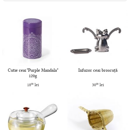
Cutie ceai "Purple Mandala"
Infuzor ceai broscuță
120g
18
lei
30
lei
00
00