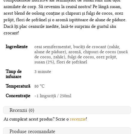
componentele nutritive ale semințelor de susan sunt mai ușor
asimilate de corp. Să revenim la ceaiul nostru! Pe lângă susan,
acest blend de oolong conține și chipsuri și fulgi de cocos, orez
prăjit, flori de șofrănel și o aromă ispititoare de alune de pădure.
Dacă îți plac ceaiurile inedite, lasă-te surprins de gustul său
crocant!
Ingrediente
ceai semifermentat, bucăți de crocant (zahăr,
alune de pădure), aromă, chipsuri de cocos (nucă
de cocos, zahăr), fulgi de cocos, orez prăjit,
susan (2%), flori de șofrănel
Timp de
3 minute
infuzare
Temperatură
80 °C
Concentrație
~1 linguriță / 250ml
Recenzii (0)
Ai cumpărat acest produs? Scrie o
recenzie
!
Produse recomandate