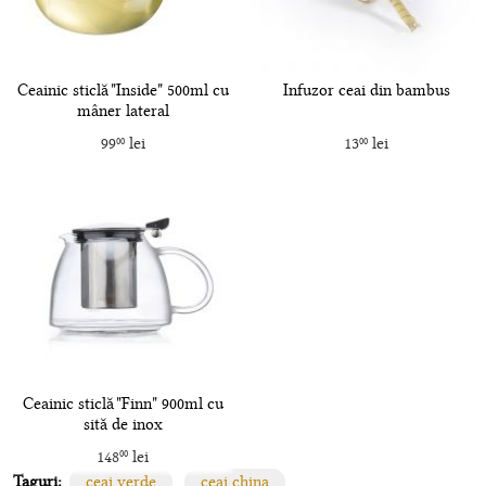
Ceainic sticlă "Inside" 500ml cu
Infuzor ceai din bambus
mâner lateral
99
lei
13
lei
00
00
Ceainic sticlă "Finn" 900ml cu
sită de inox
148
lei
00
Taguri:
ceai verde
ceai china