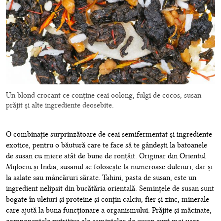
Un blond crocant ce conține ceai oolong, fulgi de cocos, susan
prăjit și alte ingrediente deosebite.
O combinație surprinzătoare de ceai semifermentat și ingrediente
exotice, pentru o băutură care te face să te gândești la batoanele
de susan cu miere atât de bune de ronțăit. Originar din Orientul
Mijlociu și India, susanul se folosește la numeroase dulciuri, dar și
la salate sau mâncăruri sărate. Tahini, pasta de susan, este un
ingredient nelipsit din bucătăria orientală. Semințele de susan sunt
bogate în uleiuri și proteine și conțin calciu, fier și zinc, minerale
care ajută la buna funcționare a organismului. Prăjite și măcinate,