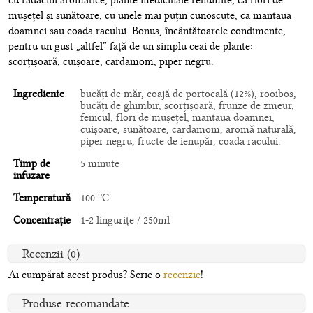
cu rădăcini aromatice, plante medicinale renumite, ca flori de
mușețel și sunătoare, cu unele mai puțin cunoscute, ca mantaua
doamnei sau coada racului. Bonus, încântătoarele condimente,
pentru un gust „altfel” față de un simplu ceai de plante:
scorțișoară, cuișoare, cardamom, piper negru.
Ingrediente
bucăți de măr, coajă de portocală (12%), rooibos,
bucăți de ghimbir, scorțișoară, frunze de zmeur,
fenicul, flori de mușețel, mantaua doamnei,
cuișoare, sunătoare, cardamom, aromă naturală,
piper negru, fructe de ienupăr, coada racului.
Timp de
5 minute
infuzare
Temperatură
100 °C
Concentrație
1-2 lingurițe / 250ml
Recenzii (0)
Ai cumpărat acest produs? Scrie o
recenzie
!
Produse recomandate