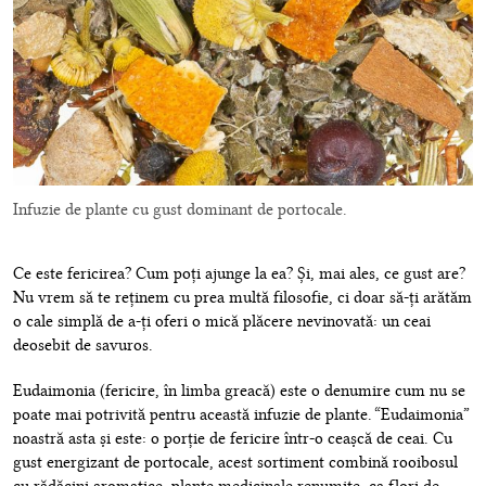
Infuzie de plante cu gust dominant de portocale.
Ce este fericirea? Cum poți ajunge la ea? Și, mai ales, ce gust are?
Nu vrem să te reținem cu prea multă filosofie, ci doar să-ți arătăm
o cale simplă de a-ți oferi o mică plăcere nevinovată: un ceai
deosebit de savuros.
Eudaimonia (fericire, în limba greacă) este o denumire cum nu se
poate mai potrivită pentru această infuzie de plante. “Eudaimonia”
noastră asta și este: o porție de fericire într-o ceașcă de ceai. Cu
gust energizant de portocale, acest sortiment combină rooibosul