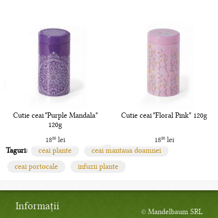
Cutie ceai "Purple Mandala"
Cutie ceai "Floral Pink" 120g
120g
18
lei
18
lei
00
00
Taguri:
ceai plante
ceai mantaua doamnei
ceai portocale
infuzii plante
Informații
© Mandelbaum SRL