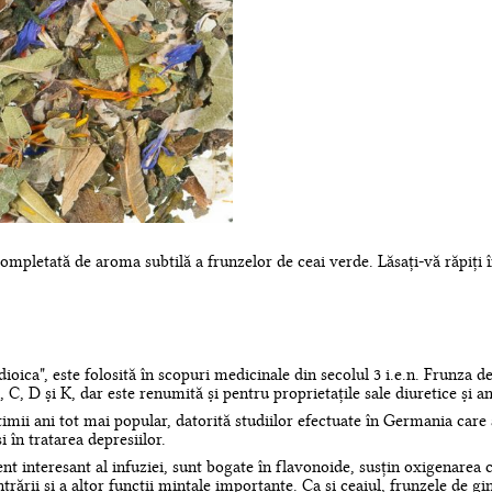
completată de aroma subtilă a frunzelor de ceai verde. Lăsați-vă răpiți 
dioica", este folosită în scopuri medicinale din secolul 3 i.e.n. Frunza d
 C, D și K, dar este renumită și pentru proprietațile sale diuretice și a
timii ani tot mai popular, datorită studiilor efectuate în Germania care
 în tratarea depresiilor.
t interesant al infuziei, sunt bogate în flavonoide, susțin oxigenarea cr
ării și a altor funcții mintale importante. Ca și ceaiul, frunzele de gi