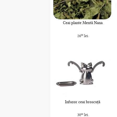
Ceai plante Mentă Nana
26
lei
00
Infuzor ceai broscuță
30
lei
00