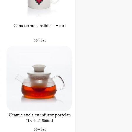
Cana termosensibila - Heart
39
lei
00
Ceainic sticlă cu infuzor porțelan
"Lyrics" 500ml
99
lei
00