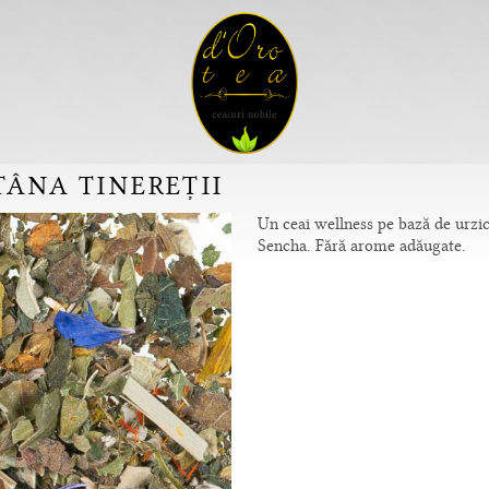
TÂNA TINEREȚII
Un ceai wellness pe bază de urzic
Sencha. Fără arome adăugate.