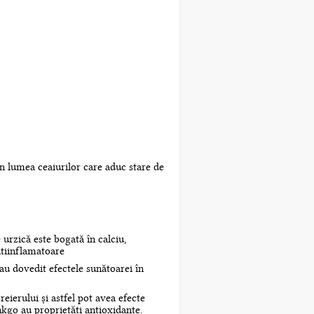
în lumea ceaiurilor care aduc stare de
e urzică este bogată în calciu,
ntiinflamatoare
 au dovedit efectele sunătoarei în
eierului și astfel pot avea efecte
nkgo au proprietăți antioxidante.