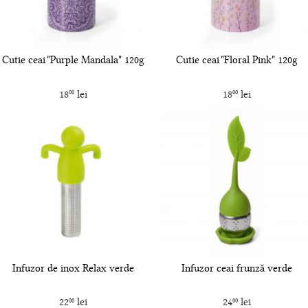
Cutie ceai "Purple Mandala" 120g
Cutie ceai "Floral Pink" 120g
18
lei
18
lei
00
00
Infuzor de inox Relax verde
Infuzor ceai frunză verde
22
lei
24
lei
00
00