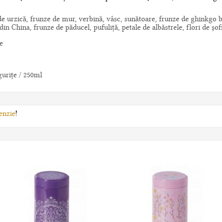
de urzică, frunze de mur, verbină, vâsc, sunătoare, frunze de ghinkgo b
in China, frunze de păducel, pufuliță, petale de albăstrele, flori de șof
e
guriţe / 250ml
enzie
!