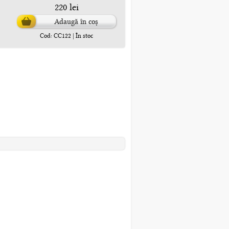
220 lei
Adaugă în coș
Cod: CC122 | În stoc