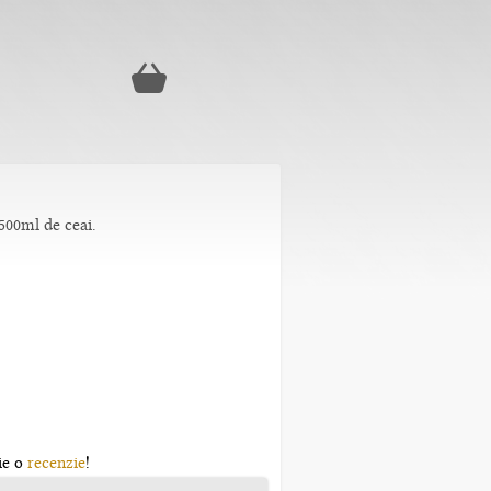
1500ml de ceai.
ie o
recenzie
!