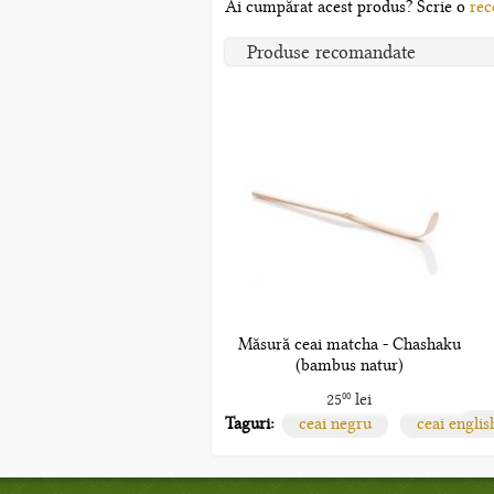
Ai cumpărat acest produs? Scrie o
rec
Produse recomandate
Măsură ceai matcha - Chashaku
(bambus natur)
25
lei
00
Taguri:
ceai negru
ceai englis