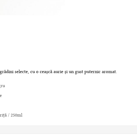
grădini selecte, cu o ceașcă aurie și un gust puternic aromat.
gru
e
riţă / 250ml