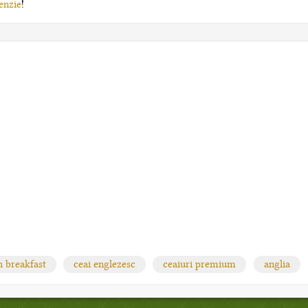
enzie
!
h breakfast
ceai englezesc
ceaiuri premium
anglia