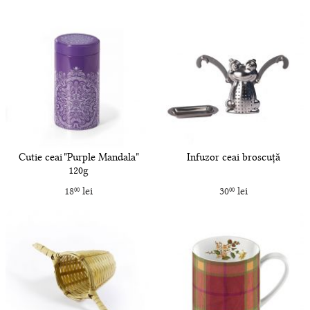
Cutie ceai "Purple Mandala"
Infuzor ceai broscuță
120g
18
lei
30
lei
00
00