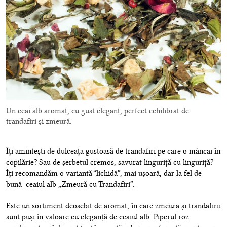
Un ceai alb aromat, cu gust elegant, perfect echilibrat de
trandafiri și zmeură.
Îți amintești de dulceața gustoasă de trandafiri pe care o mâncai în
copilărie? Sau de șerbetul cremos, savurat linguriță cu linguriță?
Îți recomandăm o variantă “lichidă”, mai ușoară, dar la fel de
bună: ceaiul alb „Zmeură cu Trandafiri”.
Este un sortiment deosebit de aromat, în care zmeura și trandafirii
sunt puși în valoare cu eleganță de ceaiul alb. Piperul roz