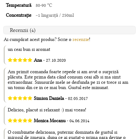
Temperatură
80-90 °C
Concentrație
~1 linguriţă / 250ml
Recenzii (4)
Ai cumpărat acest produs? Scrie o
recenzie
!
un ceai bun si aromat
Ana
- 27.10.2020
Am primit comanda foarte repede si am avut o surpriză
plăcuta. Este prima data când consum ceai alb si ma simt
extraordinar. Sinusurile mele se desfunda pe zi ce trece si am
un tonus din ce in ce mai bun. Gustul este minunat.
Simion Daniela
- 02.05.2017
Delicios, placut si relaxant :) mai vreau!
Monica Mocanu
- 04.06.2014
O combinatie delicioasa, puternic dominata de gustul si
mirosul de zmeura, dupa ce ai gustat-o prima oara devine o