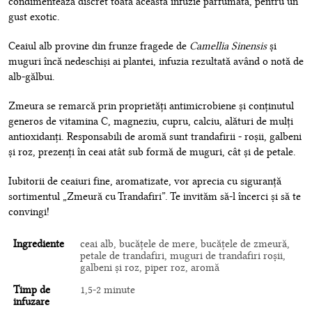
condimentează discret toată această infuzie parfumată, pentru un
gust exotic.
Ceaiul alb provine din frunze fragede de
Camellia Sinensis
și
muguri încă nedeschiși ai plantei, infuzia rezultată având o notă de
alb-gălbui.
Zmeura se remarcă prin proprietăți antimicrobiene și conținutul
generos de vitamina C, magneziu, cupru, calciu, alături de mulți
antioxidanți. Responsabili de aromă sunt trandafirii - roșii, galbeni
și roz, prezenți în ceai atât sub formă de muguri, cât și de petale.
Iubitorii de ceaiuri fine, aromatizate, vor aprecia cu siguranță
sortimentul „Zmeură cu Trandafiri”. Te invităm să-l încerci și să te
convingi!
Ingrediente
ceai alb, bucăţele de mere, bucăţele de zmeură,
petale de trandafiri, muguri de trandafiri roşii,
galbeni şi roz, piper roz, aromă
Timp de
1,5-2 minute
infuzare