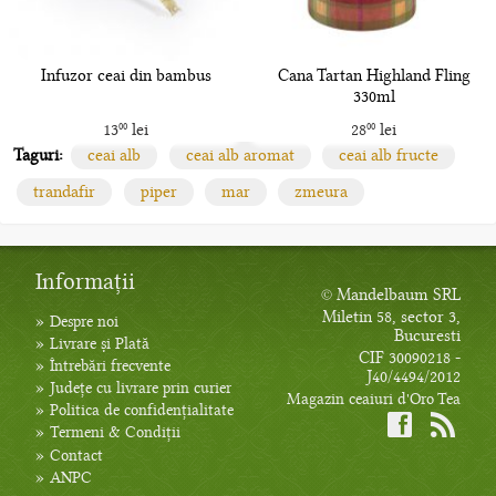
Infuzor ceai din bambus
Cana Tartan Highland Fling
330ml
13
lei
28
lei
00
00
Taguri:
ceai alb
ceai alb aromat
ceai alb fructe
trandafir
piper
mar
zmeura
Informații
© Mandelbaum SRL
Miletin 58, sector 3,
»
Despre noi
Bucuresti
»
Livrare și Plată
CIF 30090218 -
»
Întrebări frecvente
J40/4494/2012
»
Județe cu livrare prin curier
Magazin ceaiuri d'Oro Tea
»
Politica de confidențialitate
»
Termeni & Condiții
»
Contact
»
ANPC