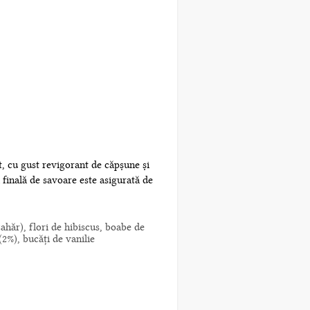
at, cu gust revigorant de căpșune și
 finală de savoare este asigurată de
ahăr), flori de hibiscus, boabe de
(2%), bucăți de vanilie