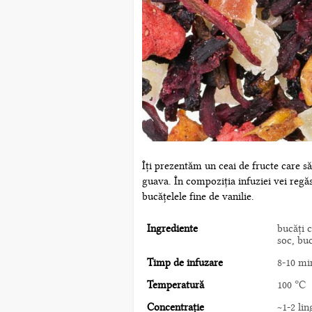
Îți prezentăm un ceai de fructe care să 
guava. În compoziția infuziei vei regă
bucățelele fine de vanilie.
Ingrediente
bucăți 
soc, buc
Timp de infuzare
8-10 mi
Temperatură
100 °C
Concentrație
~1-2 lin