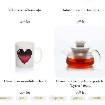
Infuzor ceai broscuță
Infuzor ceai din bambus
30
lei
13
lei
00
00
Cana termosensibila - Heart
Ceainic sticlă cu infuzor porțela
"Lyrics" 500ml
39
lei
99
lei
00
00
ibiscus
soc
sfecla
capsune
guava
vanilie