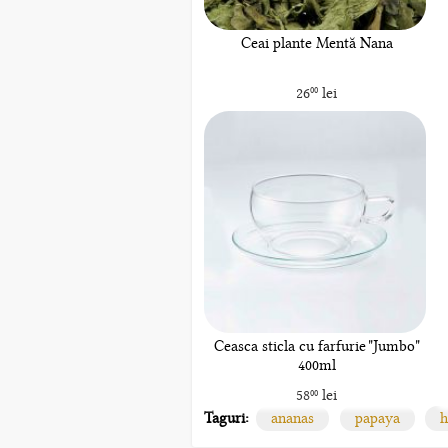
Ceai plante Mentă Nana
26
lei
00
Ceasca sticla cu farfurie "Jumbo"
400ml
58
lei
00
Taguri:
ananas
papaya
h