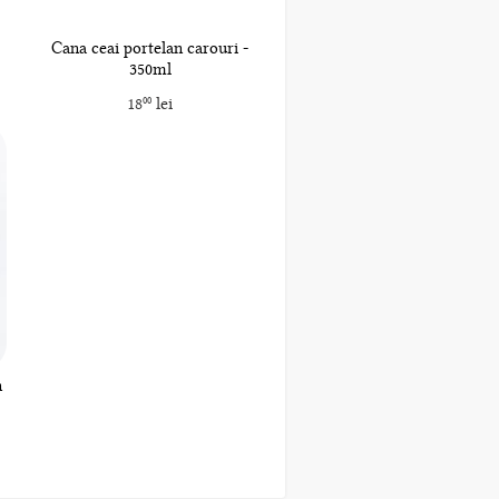
Cana ceai portelan carouri -
350ml
18
lei
00
n