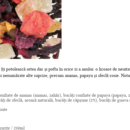
îți potolească setea dar și pofta în orice zi a anului: o licoare de neuit
si nenumărate alte suprize, precum ananas, papaya și sfeclă rosie. Nota
confiate de ananas (ananas, zahăr), bucăți confiate de papaya (papaya, z
ăți de sfeclă, aromă naturală, bucăți de căpșune (2%), bucăți de guava 
nute
gurițe / 250ml