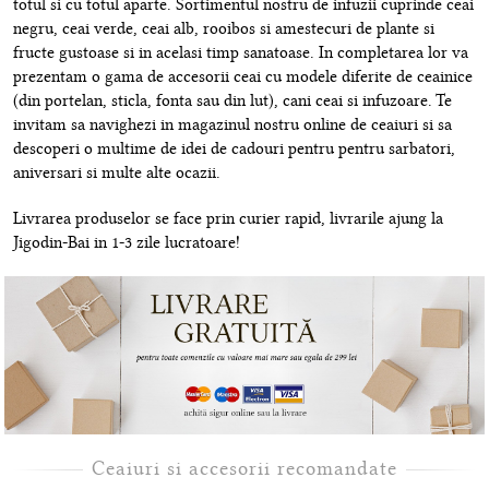
totul si cu totul aparte. Sortimentul nostru de infuzii cuprinde ceai
negru, ceai verde, ceai alb, rooibos si amestecuri de plante si
fructe gustoase si in acelasi timp sanatoase. In completarea lor va
prezentam o gama de accesorii ceai cu modele diferite de ceainice
(din portelan, sticla, fonta sau din lut), cani ceai si infuzoare. Te
invitam sa navighezi in magazinul nostru online de ceaiuri si sa
descoperi o multime de idei de cadouri pentru pentru sarbatori,
aniversari si multe alte ocazii.
Livrarea produselor se face prin curier rapid, livrarile ajung la
Jigodin-Bai in 1-3 zile lucratoare!
Ceaiuri si accesorii recomandate