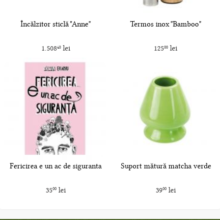
Încălzitor sticlă "Anne"
Termos inox "Bamboo"
1.508
lei
125
lei
40
00
Fericirea e un ac de siguranta
Suport mătură matcha verde
35
lei
39
lei
00
00