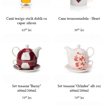
Cană tea2go sticlă dublă cu
Cana termosensibila - Heart
capac silicon
63
lei
39
lei
00
00
Set tea4one "Barny"
Set tea4one "Orhidee" alb roz
400ml/200ml
400ml/200ml
79
lei
79
lei
00
00