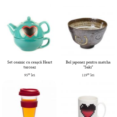
Set ceainic cu ceașcă Heart
Bol japonez pentru matcha
turcoaz
"Saki"
95
lei
119
lei
00
00