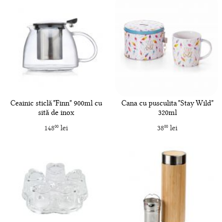
Ceainic sticlă "Finn" 900ml cu
Cana cu pusculita "Stay Wild"
sită de inox
320ml
148
lei
38
lei
00
00