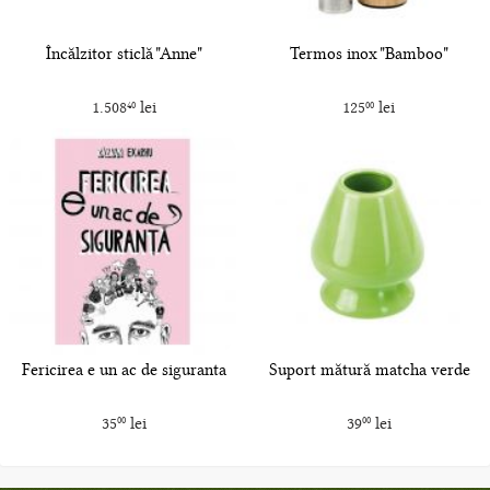
Încălzitor sticlă "Anne"
Termos inox "Bamboo"
1.508
lei
125
lei
40
00
Fericirea e un ac de siguranta
Suport mătură matcha verde
35
lei
39
lei
00
00