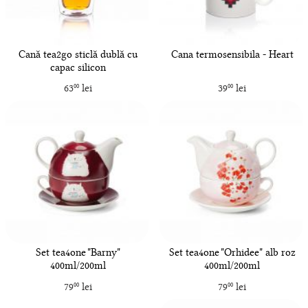
Cană tea2go sticlă dublă cu
Cana termosensibila - Heart
capac silicon
63
lei
39
lei
00
00
Set tea4one "Barny"
Set tea4one "Orhidee" alb roz
400ml/200ml
400ml/200ml
79
lei
79
lei
00
00