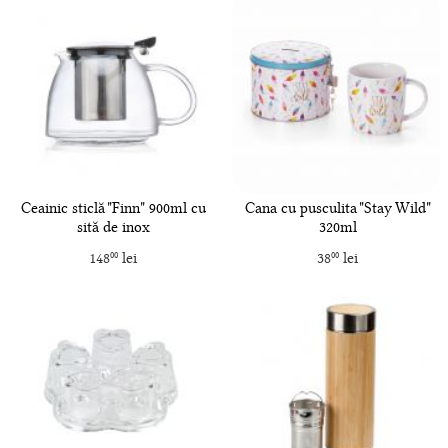
Ceainic sticlă "Finn" 900ml cu
Cana cu pusculita "Stay Wild"
sită de inox
320ml
148
lei
38
lei
00
00