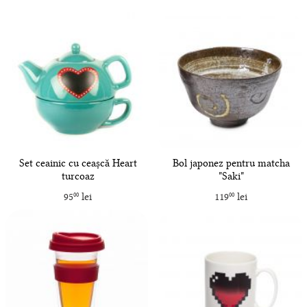
Set ceainic cu ceașcă Heart
Bol japonez pentru matcha
turcoaz
"Saki"
95
lei
119
lei
00
00