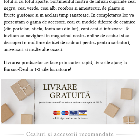
totul si cu totul aparte. Sortimentul nostru de infuzii cuprinde ceai
negru, ceai verde, ceai alb, rooibos si amestecuri de plante si
fructe gustoase si in acelasi timp sanatoase. In completarea lor va
prezentam o gama de accesorii ceai cu modele diferite de ceainice
(din portelan, sticla, fonta sau din lut), cani ceai si infuzoare. Te
invitam sa navighezi in magazinul nostru online de ceaiuri si sa
descoperi o multime de idei de cadouri pentru pentru sarbatori,
aniversari si multe alte ocazii.
Livrarea produselor se face prin curier rapid, livrarile ajung la
Bursuc-Deal in 1-3 zile lucratoare!
Ceaiuri si accesorii recomandate