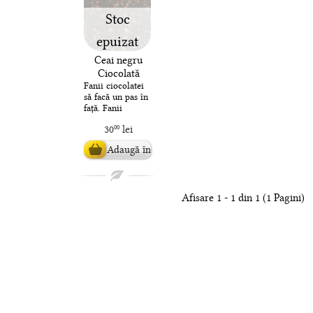
Stoc
epuizat
Ceai negru
Ciocolată
Belgiană
Fanii ciocolatei
să facă un pas în
față. Fanii
ciocolatei
30
lei
00
belgiene să facă
doi. Cu cât mai
Adaugă în
mulți paș..
coș
Afisare 1 - 1 din 1 (1 Pagini)