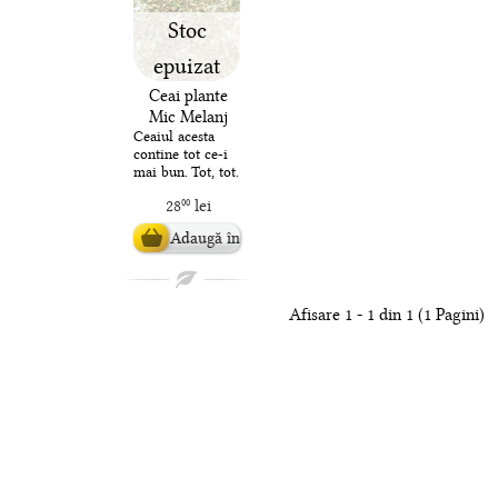
Stoc
epuizat
Ceai plante
Mic Melanj
de Leacuri
Ceaiul acesta
contine tot ce-i
mai bun. Tot, tot.
Noi nu o sa vi-l
28
lei
00
recomandam
numai pentru
Adaugă în
gust, ci ..
coș
Afisare 1 - 1 din 1 (1 Pagini)