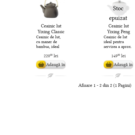
Stoc
epuizat
Ceainic lut
Ceainic lut
Yixing Classic
Yixing Peng
1500ml
250ml
Ceainic de lut,
Ceainic de lut
cu maner de
ideal pentru
bambus, ideal
servirea a aprox.
pentru servirea a
250ml de ceai. ..
220
lei
149
lei
00
00
aprox. 1500 ml
de ceai. ..
Adaugă în
Adaugă în
coș
coș
Afisare 1 - 2 din 2 (1 Pagini)