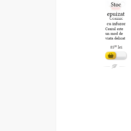
Stoc
epuizat
Ceainic
cu infuzor
de sticla
Ceaiul este
un mod de
"Antes"
viata delicat
(Layla)
si elegant iar
85
lei
00
ceainicul de
sticla "Antes"
incorporeaza
tocmai a..
Adaugă în
coș