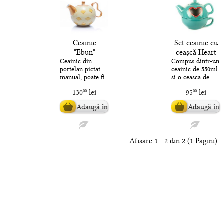
Ceainic
Set ceainic cu
"Ebun"
ceașcă Heart
1000ml
turcoaz
Ceainic din
Compus dintr-un
portelan pictat
ceainic de 550ml
manual, poate fi
si o ceasca de
folosit pentru
250ml, setul de
130
lei
95
lei
00
00
infuzii de pana
ceai "Heart" este
la 1000ml.
ideal pentru a
Adaugă în
Adaugă în
Modelul este ..
ser..
coș
coș
Afisare 1 - 2 din 2 (1 Pagini)