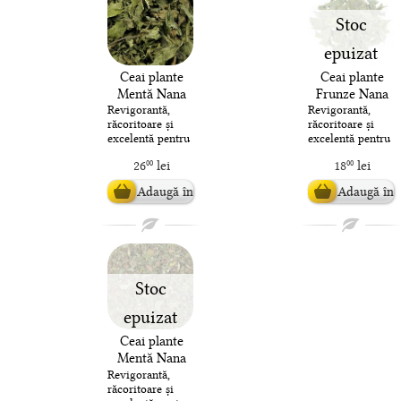
Stoc
epuizat
Ceai plante
Ceai plante
Mentă Nana
Frunze Nana
(Menta
Revigorantă,
Revigorantă,
răcoritoare și
răcoritoare și
Franconiana
excelentă pentru
excelentă pentru
Bio)
sănătate, menta
sănătate, menta
26
lei
18
lei
00
00
este o plantă
este o plantă
nelipsită din
nelipsită din
Adaugă în
Adaugă în
cămara cu r..
cămara cu r..
coș
coș
Stoc
epuizat
Ceai plante
Mentă Nana
Revigorantă,
răcoritoare și