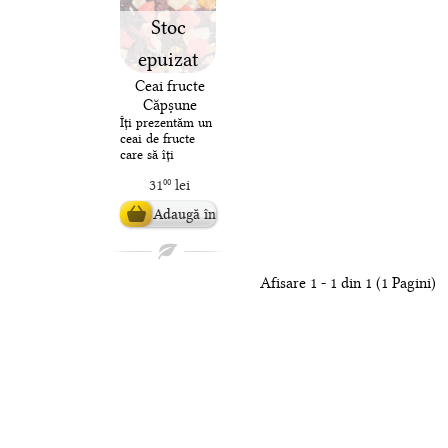
Stoc
epuizat
Ceai fructe
Căpșune
Guava
Îți prezentăm un
ceai de fructe
care să îți
potolească setea
31
lei
00
dar și pofta în
orice zi a anului:
Adaugă în
o li..
coș
Afisare 1 - 1 din 1 (1 Pagini)