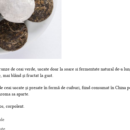
frunze de ceai verde, uscate doar la soare si fermentate natural de-a lu
, mai blând și fructat la gust.
de ceai uscate și presate în formă de cuiburi, fiind consumat în China 
aroma sa aparte.
os, corpolent.
rde
ute