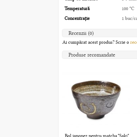
Temperatură
100 °C
Concentrație
1 buc/c
Recenzii (0)
Ai cumpărat acest produs? Scrie o
rec
Produse recomandate
Bol japonez pentru matcha "Saki"