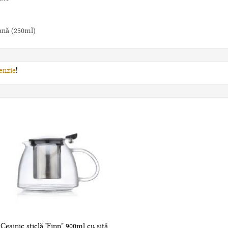
ană (250ml)
enzie
!
Ceainic sticlă "Finn" 900ml cu sită