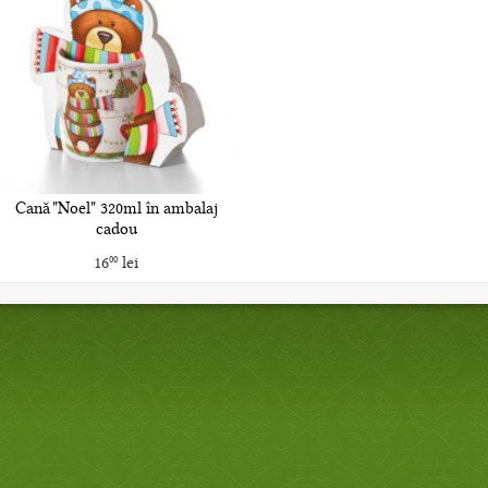
Cană "Noel" 320ml în ambalaj
cadou
16
lei
00