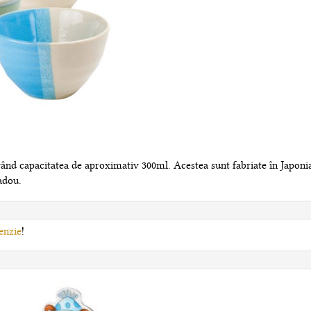
vând capacitatea de aproximativ 300ml. Acestea sunt fabriate în Japonia
adou.
enzie
!