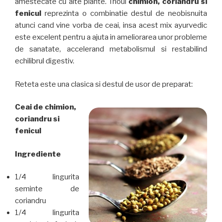
amestecate cu alte plante. Trioul
chimion, coriandru si
fenicul
reprezinta o combinatie destul de neobisnuita
atunci cand vine vorba de ceai, insa acest mix ayurvedic
este excelent pentru a ajuta in ameliorarea unor probleme
de sanatate, accelerand metabolismul si restabilind
echilibrul digestiv.
Reteta este una clasica si destul de usor de preparat:
Ceai de
chimion,
coriandru si
fenicul
Ingrediente
1/4 lingurita
seminte de
coriandru
1/4 lingurita