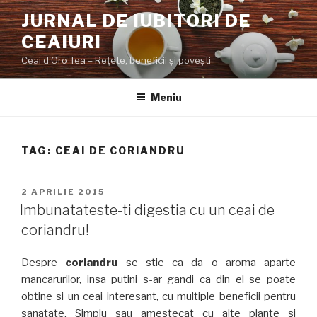
Sari
JURNAL DE IUBITORI DE
la
CEAIURI
conținut
Ceai d'Oro Tea – Rețete, beneficii şi poveşti
Meniu
TAG:
CEAI DE CORIANDRU
PUBLICAT
2 APRILIE 2015
PE
Imbunatateste-ti digestia cu un ceai de
coriandru!
Despre
coriandru
se stie ca da o aroma aparte
mancarurilor, insa putini s-ar gandi ca din el se poate
obtine si un ceai interesant, cu multiple beneficii pentru
sanatate. Simplu sau amestecat cu alte plante si