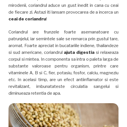
mirodenii, coriandrul aduce un gust inedit in cana cu ceai
de fiecare zi. Astazi iti lansam provocarea de a incerca un
ceai de coriandru
!
Coriandrul are frunzele foarte asemanatoare cu
patrunjelul, iar semintele sale se remarca prin gustul tare,
aromat. Foarte apreciat in bucatariile indiene, thailandeze
si sud americane, coriandrul
ajuta digestia
si relaxeaza
corpul si mintea. In componenta sa intra o paleta larga de
substante valoroase pentru organism, printre care
vitaminele A, B si C, fier, potasiu, fosfor, calciu, magneziu
etc. In acelasi timp, are un efect antiinflamator si este
revitalizant, imbunatateste circulatia sangelui si
diminueaza retentia de apa.