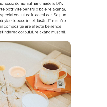
pasionează domeniul handmade & DIY.
te potrivite pentru o baie relaxantă,
special ceaiul, ca în acest caz. Se pun
pă și se topesc încet, lăsând în urmă o
in compoziție are efecte benefice
destinderea corpului, relaxând mușchii.