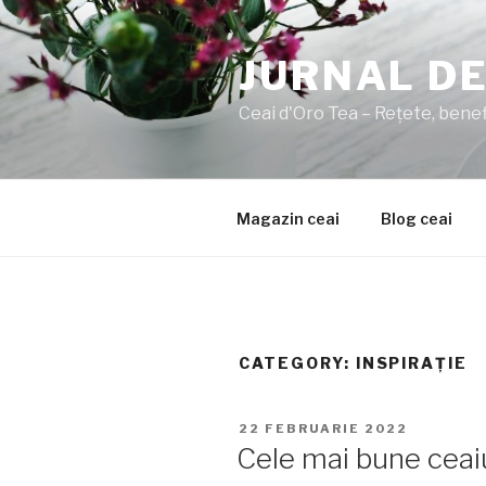
Sari
la
JURNAL DE
conținut
Ceai d'Oro Tea – Rețete, benefi
Magazin ceai
Blog ceai
CATEGORY:
INSPIRAȚIE
PUBLICAT
22 FEBRUARIE 2022
PE
Cele mai bune ceai