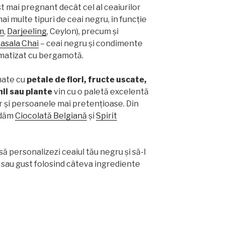
t mai pregnant decât cel al ceaiurilor
ai multe tipuri de ceai negru, în funcție
m
,
Darjeeling
, Ceylon), precum și
asala Chai
– ceai negru și condimente
matizat cu bergamotă.
nate cu
petale de flori, fructe uscate,
nii sau plante
vin cu o paletă excelentă
r și persoanele mai pretențioase. Din
ndăm
Ciocolată Belgiană
și
Spirit
să personalizezi ceaiul tău negru și să-l
t sau gust folosind câteva ingrediente