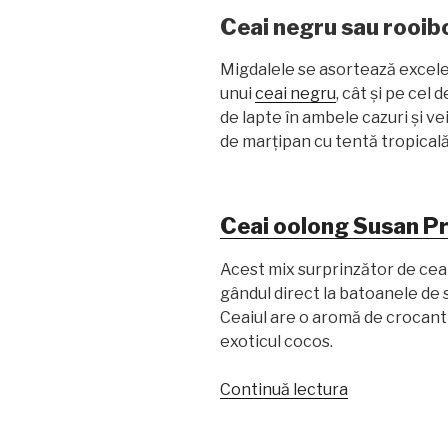
Ceai negru sau rooib
Migdalele se asortează excelen
unui
ceai negru
, cât și pe cel 
de lapte în ambele cazuri și v
de marțipan cu tentă tropicală.
Ceai oolong Susan Pr
Acest mix surprinzător de ceai
gândul direct la batoanele de 
Ceaiul are o aromă de crocant 
exoticul cocos.
„Cele
Continuă lectura
mai
bune