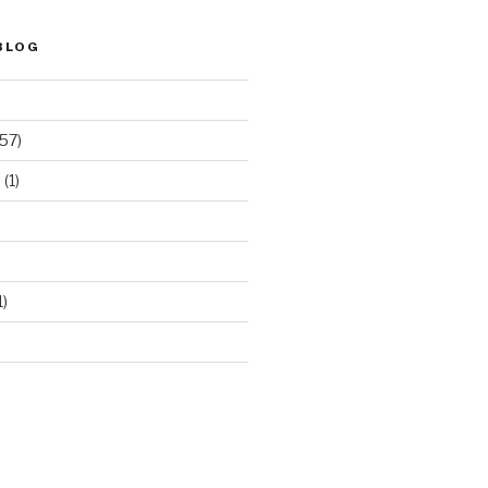
BLOG
57)
e
(1)
1)