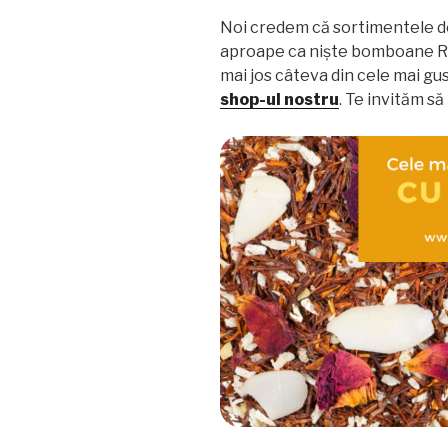
Noi credem că sortimentele 
aproape ca niște bomboane Raff
mai jos câteva din cele mai gu
shop-ul nostru
. Te invităm să