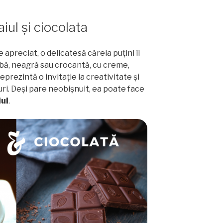
ul și ciocolata
 apreciat, o delicatesă căreia puțini îi
albă, neagră sau crocantă, cu creme,
eprezintă o invitație la creativitate și
i. Deși pare neobișnuit, ea poate face
iul
.