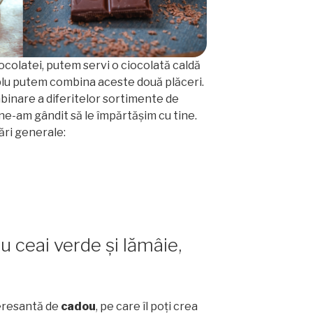
iocolatei, putem servi o ciocolată caldă
plu putem combina aceste două plăceri.
binare a diferitelor sortimente de
 ne-am gândit să le împărtășim cu tine.
ri generale:
u ceai verde și lămâie,
teresantă de
cadou
, pe care îl poți crea