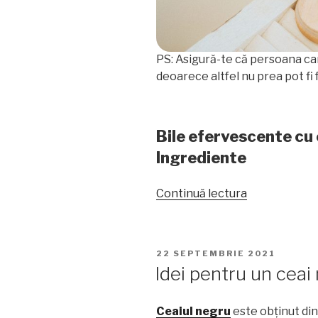
PS: Asigură-te că persoana car
deoarece altfel nu prea pot fi f
Bile efervescente cu 
Ingrediente
„Bile
Continuă lectura
efervescent
cu
ceai
PUBLICAT
22 SEPTEMBRIE 2021
verde
PE
Idei pentru un ceai
și
lămâie,
Ceaiul negru
este obținut din
pentru