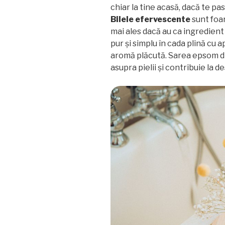
chiar la tine acasă, dacă te 
Bilele efervescente
sunt foar
mai ales dacă au ca ingredient 
pur și simplu în cada plină cu a
aromă plăcută. Sarea epsom d
asupra pielii și contribuie la 