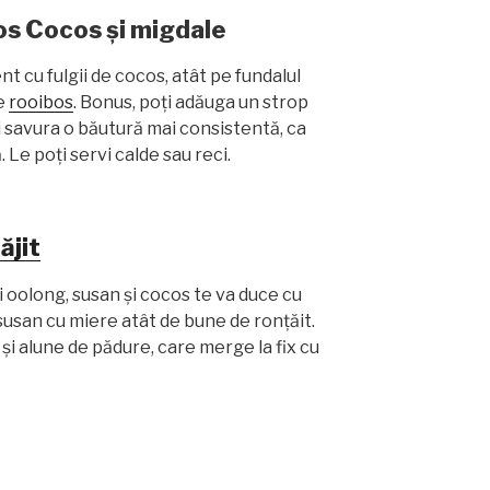
os Cocos și migdale
t cu fulgii de cocos, atât pe fundalul
de
rooibos
. Bonus, poți adăuga un strop
ei savura o băutură mai consistentă, ca
 Le poți servi calde sau reci.
ăjit
 oolong, susan și cocos te va duce cu
susan cu miere atât de bune de ronțăit.
și alune de pădure, care merge la fix cu