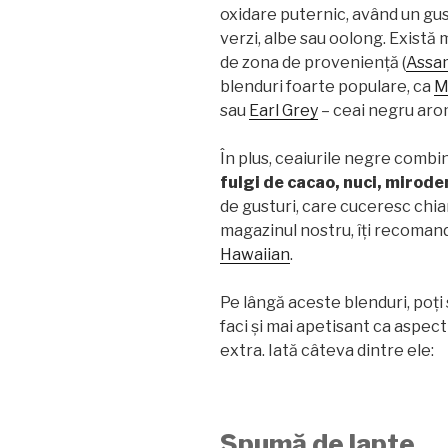
oxidare puternic, având un gus
baie”
verzi, albe sau oolong. Există m
de zona de proveniență (
Assa
blenduri foarte populare, ca
M
sau
Earl Grey
– ceai negru aro
În plus, ceaiurile negre combi
fulgi de cacao, nuci, mirode
de gusturi, care cuceresc chia
magazinul nostru, îți recoma
Hawaiian
.
Pe lângă aceste blenduri, poți 
faci și mai apetisant ca aspec
extra. Iată câteva dintre ele:
Spumă de lapte