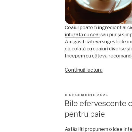
Ceaiul poate fi
ingredient
al c
infuzată cu ceai
sau pur și sim
Am găsit câteva sugestii de îm
ciocolată cu ceaiuri diverse și
Începem cu câteva recomandă
„Cum
Continuă lectura
să
combini
ceaiul
PUBLICAT
8 DECEMBRIE 2021
și
PE
Bile efervescente c
ciocolata”
pentru baie
Astăzi îți propunem o idee in