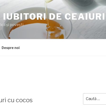
 IUBITORI DE CEAIURI
cii şi poveşti
Despre noi
Caută
uri cu cocos
după: