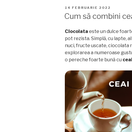
ceaiuri
PUBLICAT
14 FEBRUARIE 2022
cu
PE
Cum să combini ceai
cocos”
Ciocolata
este un dulce foarte
pot rezista. Simplă, cu lapte, 
nuci, fructe uscate, ciocolata r
explorarea a numeroase gustur
o pereche foarte bună cu
cea