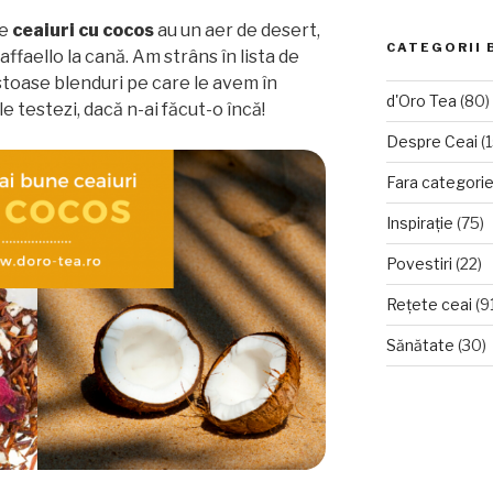
de
ceaiuri cu cocos
au un aer de desert,
CATEGORII 
aello la cană. Am strâns în lista de
stoase blenduri pe care le avem în
d'Oro Tea
(80)
 le testezi, dacă n-ai făcut-o încă!
Despre Ceai
(1
Fara categori
Inspirație
(75)
Povestiri
(22)
Rețete ceai
(9
Sănătate
(30)