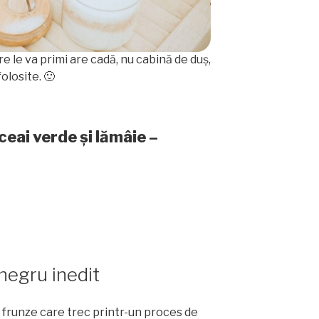
e le va primi are cadă, nu cabină de duș,
olosite. 🙂
ceai verde și lămâie –
e
 negru inedit
 frunze care trec printr-un proces de