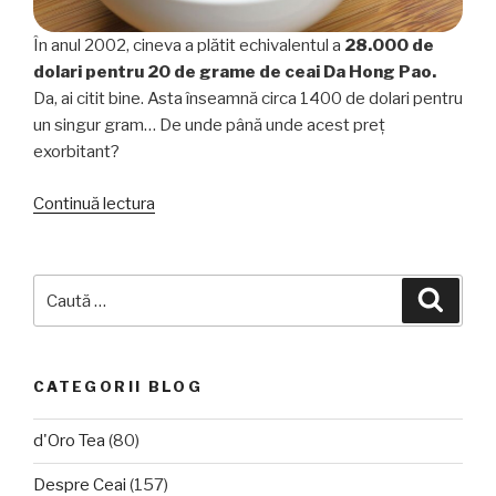
În anul 2002, cineva a plătit echivalentul a
28.000 de
dolari pentru 20 de grame de ceai Da Hong Pao.
Da, ai citit bine. Asta înseamnă circa 1400 de dolari pentru
un singur gram… De unde până unde acest preț
exorbitant?
„Cel
Continuă lectura
mai
scump
ceai
Caută
Căuta
din
după:
lume”
CATEGORII BLOG
d'Oro Tea
(80)
Despre Ceai
(157)