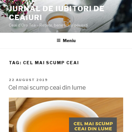
Sari
JURNAL DE IUBITORI DE
la
CEAIURI
conținut
Ceai d'Oro Tea – Rețete, beneficii şi poveşti
Meniu
TAG:
CEL MAI SCUMP CEAI
PUBLICAT
22 AUGUST 2019
PE
Cel mai scump ceai din lume