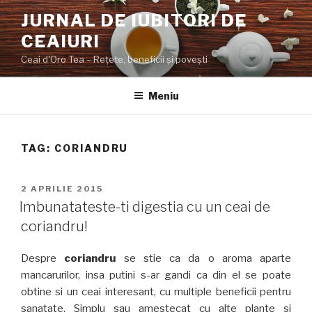
Sari
JURNAL DE IUBITORI DE
la
CEAIURI
conținut
Ceai d'Oro Tea – Rețete, beneficii şi poveşti
Meniu
TAG:
CORIANDRU
PUBLICAT
2 APRILIE 2015
PE
Imbunatateste-ti digestia cu un ceai de
coriandru!
Despre
coriandru
se stie ca da o aroma aparte
mancarurilor, insa putini s-ar gandi ca din el se poate
obtine si un ceai interesant, cu multiple beneficii pentru
sanatate. Simplu sau amestecat cu alte plante si