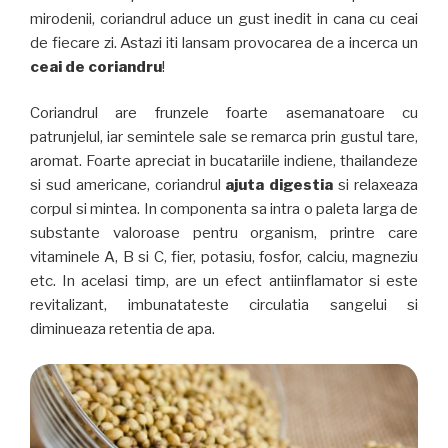
mirodenii, coriandrul aduce un gust inedit in cana cu ceai
de fiecare zi. Astazi iti lansam provocarea de a incerca un
ceai de coriandru
!
Coriandrul are frunzele foarte asemanatoare cu
patrunjelul, iar semintele sale se remarca prin gustul tare,
aromat. Foarte apreciat in bucatariile indiene, thailandeze
si sud americane, coriandrul
ajuta digestia
si relaxeaza
corpul si mintea. In componenta sa intra o paleta larga de
substante valoroase pentru organism, printre care
vitaminele A, B si C, fier, potasiu, fosfor, calciu, magneziu
etc. In acelasi timp, are un efect antiinflamator si este
revitalizant, imbunatateste circulatia sangelui si
diminueaza retentia de apa.