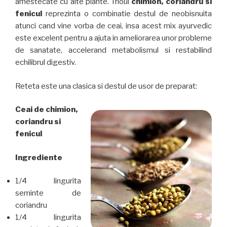
amestecate cu alte plante. Trioul
chimion, coriandru si
fenicul
reprezinta o combinatie destul de neobisnuita
atunci cand vine vorba de ceai, insa acest mix ayurvedic
este excelent pentru a ajuta in ameliorarea unor probleme
de sanatate, accelerand metabolismul si restabilind
echilibrul digestiv.
Reteta este una clasica si destul de usor de preparat:
Ceai de
chimion,
coriandru si
fenicul
Ingrediente
1/4 lingurita
seminte de
coriandru
1/4 lingurita