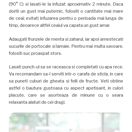
(90° C) si lasati-le la infuzat aproximativ 2 minute. Daca
doriti un gust mai puternic, folositi o cantitate mai mare
de ceai; evitati infuzarea pentru o perioada mai lunga de
timp, deoarece altfel ceaiul va capata un gust amar.
Adaugati frunzele de menta si zaharul, iar apoi amestecati
sucurile de portocale si lamaie. Pentru mai multa savoare,
folositi suc proaspat stors.
Lasati punch-ul sa se raceasca si completati cu apa rece.
Va recomandam sa-l serviti intr-o carafa de sticla, in care
sa puneti cuburi de gheata si felii de fructe. Veti obtine
astfel o bautura gustoasa cu aspect apetisant, in culori
placute, care se asorteaza de minune cu o seara
relaxanta alaturi de cei dragi.