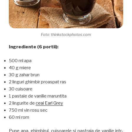
Foto: thinkstockphotos.com
Ingrediente (6 portii):
500 ml apa
40 g miere
30 g zahar brun
2 linguri ghimbir proaspat ras
30 cuisoare
1 pastaie de vanilie maruntita
2 lingurite de
ceai Earl Grey
750 ml vin rosu sec
60 ml rom
Pune apa, ghimbirul, cuisoarele si pastraia de vanilie intr-