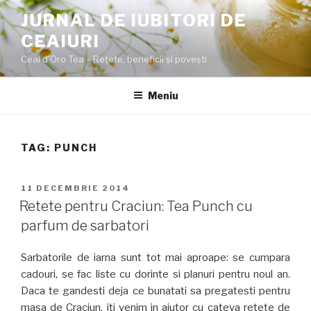
Sari
JURNAL DE IUBITORI DE
la
CEAIURI
conținut
Ceai d'Oro Tea – Rețete, beneficii şi poveşti
Meniu
TAG:
PUNCH
PUBLICAT
11 DECEMBRIE 2014
PE
Retete pentru Craciun: Tea Punch cu
parfum de sarbatori
Sarbatorile de iarna sunt tot mai aproape: se cumpara
cadouri, se fac liste cu dorinte si planuri pentru noul an.
Daca te gandesti deja ce bunatati sa pregatesti pentru
masa de Craciun, iti venim in ajutor cu cateva retete de