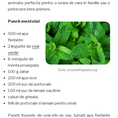
aromata, perfecta pentru o seara de vara in familie sau o
petrecere intre prieteni.
Punch mentolat
500 ml apa
fierbinte
2 lingurite de
ceai
verde
6 crengute de
menta proaspata
Foto: aroundtheplate.org
100 g zahar
200 ml apa rece
200 ml suc de portocale
100 ml suc de lamaie sau lime
cuburi de gheata
felii de portocale si lamaie pentru ornat
Puneti frunzele de ceai intr-un vas, turnati apa fierbinte