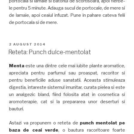
portocala si lamaie si batonul de scortisoara, apoi fierbe-
le pentru 5 minute. Adauga sucul de portocale, de mere si
de lamaie, apoi ceaiul infuzat. Pune in pahare cateva felii
de portocala si de mere.
PUBLICAT
2 AUGUST 2014
PE
Reteta: Punch dulce-mentolat
Menta
este una dintre cele mai iubite plante aromatice,
apreciata pentru parfumul sau proaspat, racoritor si
pentru beneficiile aduse sanatatii. Aceasta stimuleaza
digestia, intareste sistemul imunitar, curata pielea si este
un analgezic bland, fiind folosita atat in cosmetica si
aromoterapie, cat si la prepararea unor deserturi si
bauturi.
Astazi va propunem o reteta de
punch mentolat pe
baza de ceai verde
, o bautura racoritoare foarte