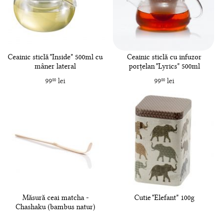
Ceainic sticlă "Inside" 500ml cu
Ceainic sticlă cu infuzor
mâner lateral
porțelan "Lyrics" 500ml
99
lei
99
lei
00
00
Măsură ceai matcha -
Cutie "Elefant" 100g
Chashaku (bambus natur)