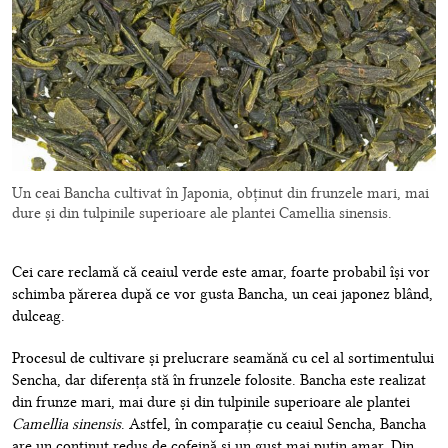
Un ceai Bancha cultivat în Japonia, obținut din frunzele mari, mai
dure și din tulpinile superioare ale plantei Camellia sinensis.
Cei care reclamă că ceaiul verde este amar, foarte probabil își vor
schimba părerea după ce vor gusta Bancha, un ceai japonez blând,
dulceag.
Procesul de cultivare și prelucrare seamănă cu cel al sortimentului
Sencha, dar diferența stă în frunzele folosite. Bancha este realizat
din frunze mari, mai dure și din tulpinile superioare ale plantei
Camellia sinensis
. Astfel, în comparație cu ceaiul Sencha, Bancha
are un conținut redus de cofeină și un gust mai puțin amar. Din