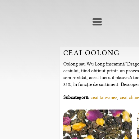
CEAI OOLONG
Oolong sau Wu Long înseamnă “Dragonul
ceaiului, fiind obținut printr-un proce
semi-oxidat, acest lucru îl plasează to
85%, în funcție de sortiment. Descoperă
Subcategorii:
ceai taiwanez
,
ceai chin