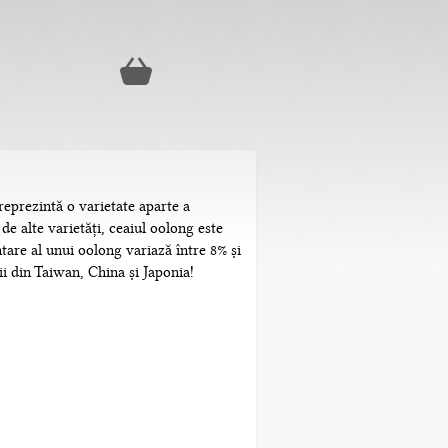
prezintă o varietate aparte a
de alte varietăți, ceaiul oolong este
ntare al unui oolong variază între 8% și
ii din Taiwan, China și Japonia!