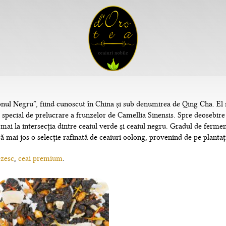
 Negru”, fiind cunoscut în China și sub denumirea de Qing Cha. El re
s special de prelucrare a frunzelor de Camellia Sinensis. Spre deosebire 
cmai la intersecția dintre ceaiul verde și ceaiul negru. Gradul de ferme
 mai jos o selecție rafinată de ceaiuri oolong, provenind de pe plantaț
ezesc
,
ceai premium
.