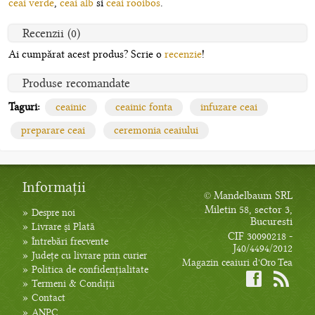
ceai verde
,
ceai alb
si
ceai rooibos
.
Recenzii (0)
Ai cumpărat acest produs? Scrie o
recenzie
!
Produse recomandate
Taguri:
ceainic
ceainic fonta
infuzare ceai
preparare ceai
ceremonia ceaiului
Informații
© Mandelbaum SRL
Miletin 58, sector 3,
»
Despre noi
Bucuresti
»
Livrare și Plată
CIF 30090218 -
»
Întrebări frecvente
J40/4494/2012
»
Județe cu livrare prin curier
Magazin ceaiuri d'Oro Tea
»
Politica de confidențialitate
»
Termeni & Condiții
»
Contact
»
ANPC