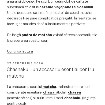
amărui și dulceag. Pe scurt, un ceai nobil, de calitate
superioară, folosit la
ceremonia japoneză a ceaiului
.
Unele persoane se simt “intimidate” de ceaiul matcha,
deoarece li se pare complicat de pregătit. În realitate, se
face ușor, mai ales dacă ai instrumentele potrivite.
Pe lângă
pudra de matcha
, există câteva accesorii utile
la prepararea acestui ceai:
„Accesorii
Continuă lectura
utile
pentru
PUBLICAT
27 FEBRUARIE 2020
PE
prepararea
Chashaku – un accesoriu esențial pentru
ceaiului
matcha
matcha”
La prepararea ceaiului
matcha
, trei instrumente sunt
considerate esențiale:
chawan
(bolul),
chasen
(amestecătorul) și, nu în ultimul rând,
chashaku
(lingurița
pentru ceai).