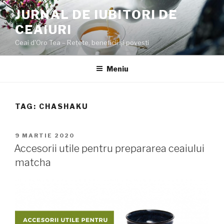
Sari
JURNAL DE IUBITORI DE
la
CEAIURI
conținut
Ceai d'Oro Tea – Rețete, beneficii şi poveşti
Meniu
TAG:
CHASHAKU
PUBLICAT
9 MARTIE 2020
PE
Accesorii utile pentru prepararea ceaiului
matcha