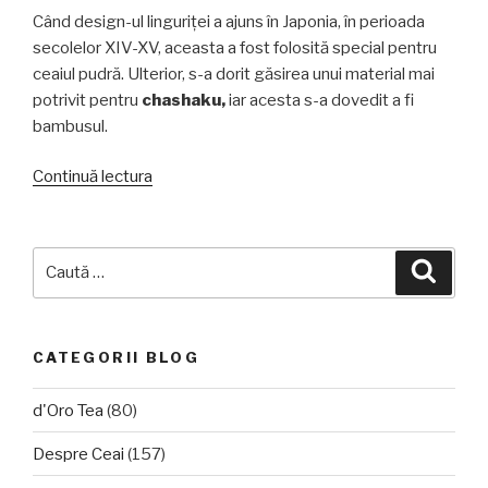
Când design-ul linguriței a ajuns în Japonia, în perioada
secolelor XIV-XV, aceasta a fost folosită special pentru
ceaiul pudră. Ulterior, s-a dorit găsirea unui material mai
potrivit pentru
chashaku,
iar acesta s-a dovedit a fi
bambusul.
„Chashaku
Continuă lectura
–
un
accesoriu
Caută
Căuta
esențial
după:
pentru
matcha”
CATEGORII BLOG
d'Oro Tea
(80)
Despre Ceai
(157)