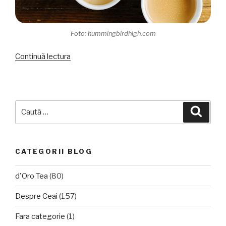
Foto: hummingbirdhigh.com
„Desert
Continuă lectura
cu
ceai:
Earl
Grey
Caută
Căuta
Panna
după:
Cotta”
CATEGORII BLOG
d'Oro Tea
(80)
Despre Ceai
(157)
Fara categorie
(1)