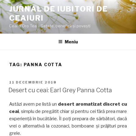
Sari
JURNAL DE IUBITORI DE
la
CEAIURI
conținut
Ceai d'Oro Tea – Rețete, beneficii şi poveşti
Meniu
TAG:
PANNA COTTA
PUBLICAT
11 DECEMBRIE 2018
PE
Desert cu ceai: Earl Grey Panna Cotta
Astăzi avem pe listă un
desert aromatizat discret cu
ceai
, simplu de pregătit chiar și pentru cei fără prea mare
experiență în bucătărie. Îl poți prepara de sărbători, dacă
vrei o alternativă la cozonaci, bomboane și prăjituri prea
grele.