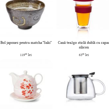
Bol japonez pentru matcha "Saki"
Cană tea2go sticlă dublă cu capa
silicon
119
lei
63
lei
00
00