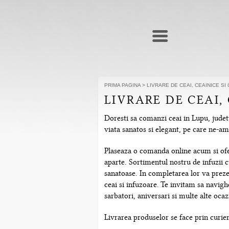
PRIMA PAGINA
>
LIVRARE DE CEAI, CEAINICE SI
LIVRARE DE CEAI,
Doresti sa comanzi ceai in Lupu, judetu
viata sanatos si elegant, pe care ne-a
Plaseaza o comanda online acum si ofera
aparte. Sortimentul nostru de infuzii c
sanatoase. In completarea lor va prezen
ceai si infuzoare. Te invitam sa navig
sarbatori, aniversari si multe alte ocazi
Livrarea produselor se face prin curier 