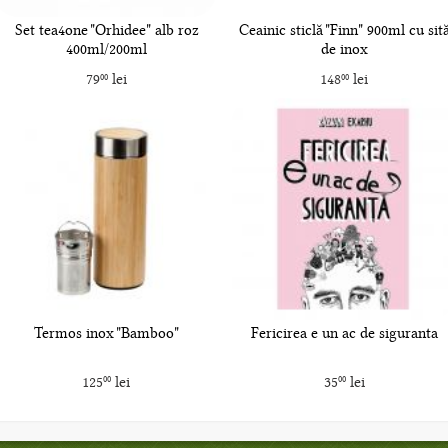
Set tea4one "Orhidee" alb roz
Ceainic sticlă "Finn" 900ml cu sit
400ml/200ml
de inox
79
lei
148
lei
00
00
Termos inox "Bamboo"
Fericirea e un ac de siguranta
125
lei
35
lei
00
00