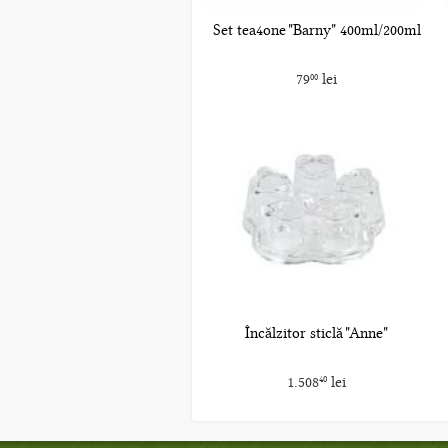
Set tea4one "Barny" 400ml/200ml
79
lei
00
Încălzitor sticlă "Anne"
1.508
lei
40