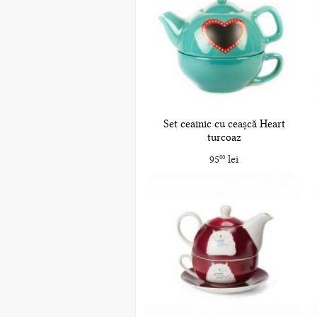
Set ceainic cu ceașcă Heart
turcoaz
95
lei
00