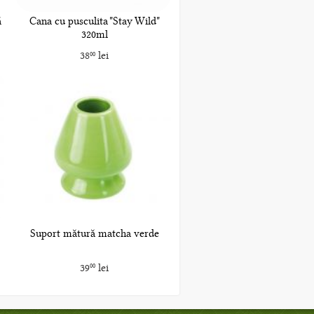
ă
Cana cu pusculita "Stay Wild"
320ml
38
lei
00
Suport mătură matcha verde
39
lei
00