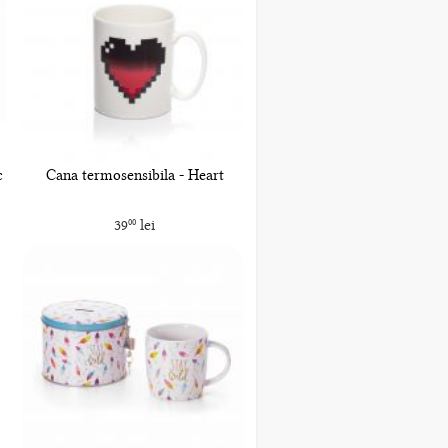
c
Cana termosensibila - Heart
39
lei
00