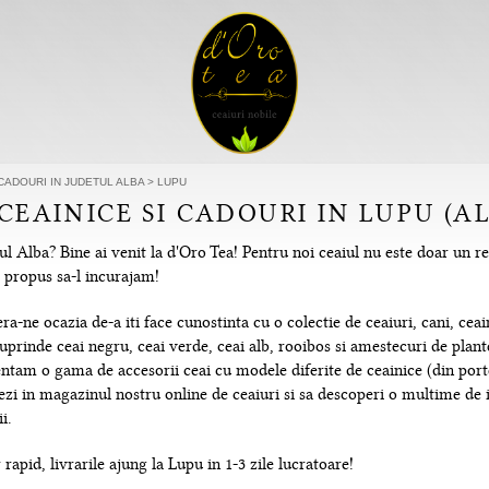
 CADOURI IN JUDETUL ALBA
>
LUPU
 CEAINICE SI CADOURI IN LUPU (A
l Alba? Bine ai venit la d'Oro Tea! Pentru noi ceaiul nu este doar un re
m propus sa-l incurajam!
-ne ocazia de-a iti face cunostinta cu o colectie de ceaiuri, cani, ceain
uprinde ceai negru, ceai verde, ceai alb, rooibos si amestecuri de plante
tam o gama de accesorii ceai cu modele diferite de ceainice (din portela
hezi in magazinul nostru online de ceaiuri si sa descoperi o multime de
i.
rapid, livrarile ajung la Lupu in 1-3 zile lucratoare!