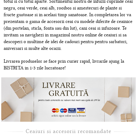
totul si cu totul aparte. Sortimentul nostru de infuzii cuprinde ceai
negru, ceai verde, ceai alb, rooibos si amestecuri de plante si
fructe gustoase si in acelasi timp sanatoase. In completarea lor va
prezentam o gama de accesorii ceai cu modele diferite de ceainice
(din portelan, sticla, fonta sau din lut), cani ceai si infuzoare. Te
invitam sa navighezi in magazinul nostru online de ceaiuri si sa
descoperi o multime de idei de cadouri pentru pentru sarbatori,
aniversari si multe alte ocazii.
Livrarea produselor se face prin curier rapid, livrarile ajung la
BISTRITA in 1-3 zile lucratoare!
Ceaiuri si accesorii recomandate