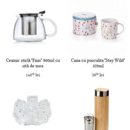
Ceainic sticlă "Finn" 900ml cu
Cana cu pusculita "Stay Wild"
sită de inox
320ml
148
lei
38
lei
00
00