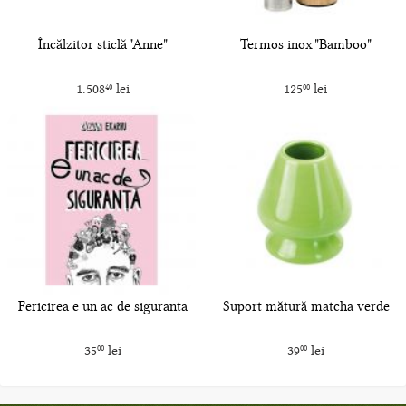
Încălzitor sticlă "Anne"
Termos inox "Bamboo"
1.508
lei
125
lei
40
00
Fericirea e un ac de siguranta
Suport mătură matcha verde
35
lei
39
lei
00
00