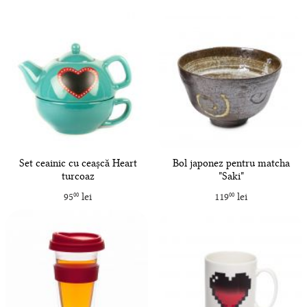
Set ceainic cu ceașcă Heart
Bol japonez pentru matcha
turcoaz
"Saki"
95
lei
119
lei
00
00