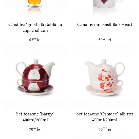
Cană tea2go sticlă dublă cu
Cana termosensibila - Heart
capac silicon
63
lei
39
lei
00
00
Set tea4one "Barny"
Set tea4one "Orhidee" alb roz
400ml/200ml
400ml/200ml
79
lei
79
lei
00
00