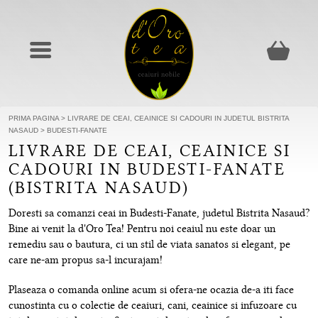
PRIMA PAGINA
>
LIVRARE DE CEAI, CEAINICE SI CADOURI IN JUDETUL BISTRITA
NASAUD
>
BUDESTI-FANATE
LIVRARE DE CEAI, CEAINICE SI
CADOURI IN BUDESTI-FANATE
(BISTRITA NASAUD)
Doresti sa comanzi ceai in Budesti-Fanate, judetul Bistrita Nasaud?
Bine ai venit la d'Oro Tea! Pentru noi ceaiul nu este doar un
remediu sau o bautura, ci un stil de viata sanatos si elegant, pe
care ne-am propus sa-l incurajam!
Plaseaza o comanda online acum si ofera-ne ocazia de-a iti face
cunostinta cu o colectie de ceaiuri, cani, ceainice si infuzoare cu