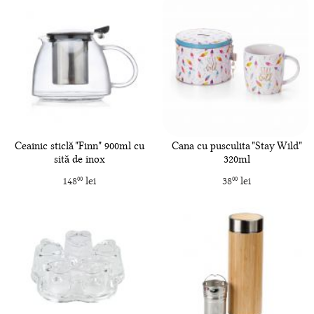
Ceainic sticlă "Finn" 900ml cu
Cana cu pusculita "Stay Wild"
sită de inox
320ml
148
lei
38
lei
00
00