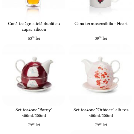
Cană tea2go sticlă dublă cu
Cana termosensibila - Heart
capac silicon
63
lei
39
lei
00
00
Set tea4one "Barny"
Set tea4one "Orhidee" alb roz
400ml/200ml
400ml/200ml
79
lei
79
lei
00
00