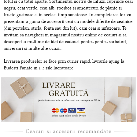
totul si cu totul aparte. Sortimentul nostru de infuzii cuprinde ceai
negru, ceai verde, ceai alb, rooibos si amestecuri de plante si
fructe gustoase si in acelasi timp sanatoase. In completarea lor va
prezentam o gama de accesorii ceai cu modele diferite de ceainice
(din portelan, sticla, fonta sau din lut), cani ceai si infuzoare. Te
invitam sa navighezi in magazinul nostru online de ceaiuri si sa
descoperi o multime de idei de cadouri pentru pentru sarbatori,
aniversari si multe alte ocazii.
Livrarea produselor se face prin curier rapid, livrarile ajung la
Budesti-Fanate in 1-3 zile lucratoare!
Ceaiuri si accesorii recomandate