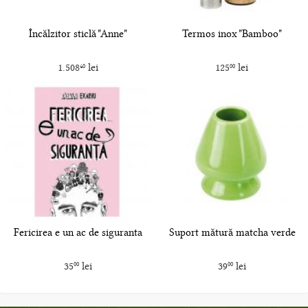
Încălzitor sticlă "Anne"
Termos inox "Bamboo"
1.508
lei
125
lei
40
00
Fericirea e un ac de siguranta
Suport mătură matcha verde
35
lei
39
lei
00
00