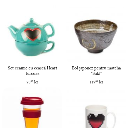
Set ceainic cu ceașcă Heart
Bol japonez pentru matcha
turcoaz
"Saki"
95
lei
119
lei
00
00